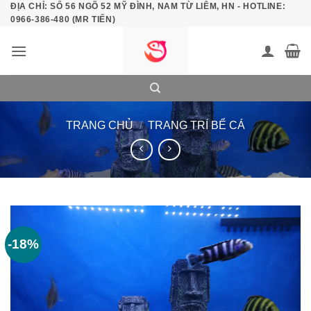
ĐỊA CHỈ: SỐ 56 NGÕ 52 MỸ ĐÌNH, NAM TỪ LIÊM, HN - HOTLINE:
Bỏ
0966-386-480 (MR TIẾN)
qua
nội
dung
TRANG CHỦ
/
TRANG TRÍ BỂ CÁ
-18%