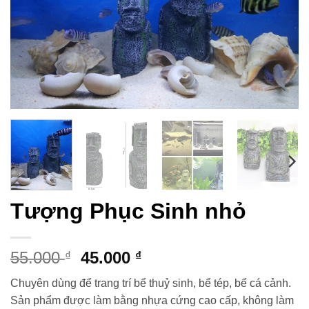
Tượng Phục Sinh nhỏ
Giá
Giá
55.000
45.000
₫
₫
gốc
hiện
Chuyên dùng để trang trí bể thuỷ sinh, bể tép, bể cá cảnh.
là:
tại
Sản phẩm được làm bằng nhựa cứng cao cấp, không làm
55.000 ₫.
là: