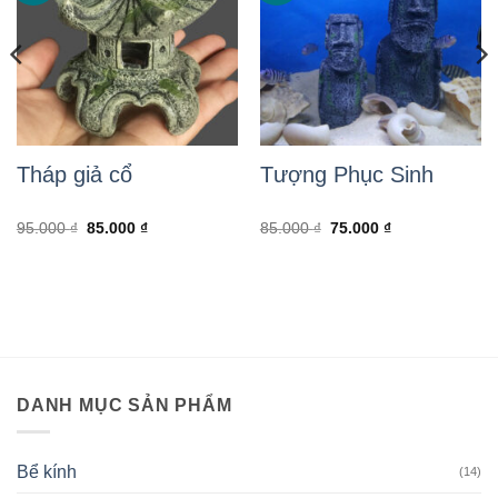
Tháp giả cổ
Tượng Phục Sinh
Giá
Giá
Giá
Giá
95.000
₫
85.000
₫
85.000
₫
75.000
₫
gốc
hiện
gốc
hiện
là:
tại
là:
tại
95.000 ₫.
là:
85.000 ₫.
là:
85.000 ₫.
75.000 ₫.
DANH MỤC SẢN PHẨM
Bể kính
(14)