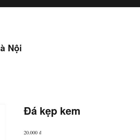
à Nội
Đá kẹp kem
20.000
₫