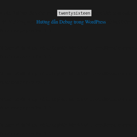
h xác
. Tải bản dịch cho miền
được kích hoạt quá sớm
twentysixteen
 đó. Vui lòng xem
Hướng dẫn Debug trong WordPress
để biết thêm th
functions.php
6131
on line
loại bỏ
t tham số đã bị
kể từ phiên bản 6.9.0! IE conditional comments 
functions.php
6131
on line
loại bỏ
t tham số đã bị
kể từ phiên bản 6.9.0! IE conditional comments 
functions.php
6131
on line
loại bỏ
t tham số đã bị
kể từ phiên bản 6.9.0! IE conditional comments 
functions.php
6131
on line
loại bỏ
t tham số đã bị
kể từ phiên bản 6.9.0! IE conditional comments 
functions.php
6131
on line