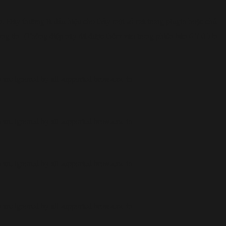
. Đây thường là dấu hiệu cho thấy một số mã trong plugin hoặc chủ
ông tin. (Thông điệp này đã được thêm vào trong phiên bản 6.7.0.) in
are ignored by all supported browsers. in
are ignored by all supported browsers. in
are ignored by all supported browsers. in
are ignored by all supported browsers. in