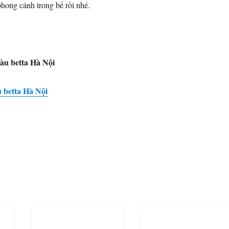
phong cảnh trong bể rồi nhé.
u betta Hà Nội
betta Hà Nội
N