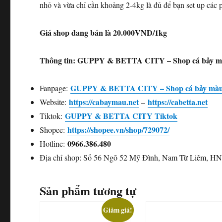
nhỏ và vừa chỉ cần khoảng 2-4kg là đủ để bạn set up các 
Giá shop đang bán là 20.000VND/1kg
Thông tin: GUPPY & BETTA CITY – Shop cá bảy mà
GUPPY & BETTA CITY – Shop cá bảy màu 
Fanpage:
https://cabaymau.net
https://cabetta.net
Website:
–
GUPPY & BETTA CITY Tiktok
Tiktok:
https://shopee.vn/shop/729072/
Shopee:
0966.386.480
Hotline:
Địa chỉ shop: Số 56 Ngõ 52 Mỹ Đình, Nam Từ Liêm, H
Sản phẩm tương tự
Giảm giá!