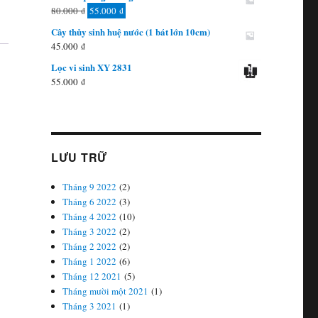
Giá
Giá
80.000
₫
55.000
₫
gốc
hiện
Cây thủy sinh huệ nước (1 bát lớn 10cm)
là:
tại
45.000
₫
80.000 ₫.
là:
Lọc vi sinh XY 2831
55.000 ₫.
55.000
₫
LƯU TRỮ
Tháng 9 2022
(2)
Tháng 6 2022
(3)
Tháng 4 2022
(10)
Tháng 3 2022
(2)
Tháng 2 2022
(2)
Tháng 1 2022
(6)
Tháng 12 2021
(5)
Tháng mười một 2021
(1)
Tháng 3 2021
(1)