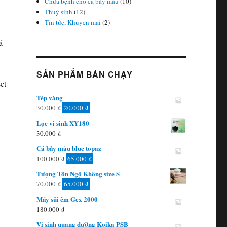
Chữa bệnh cho cá bảy màu
(10)
Thuỷ sinh
(12)
Tin tức, Khuyến mai
(2)
á
SẢN PHẨM BÁN CHẠY
et
Tép vàng
Giá
Giá
30.000
₫
20.000
₫
gốc
hiện
Lọc vi sinh XY180
là:
tại
30.000
₫
30.000 ₫.
là:
Cá bảy màu blue topaz
20.000 ₫.
Giá
Giá
100.000
₫
65.000
₫
gốc
hiện
Tượng Tôn Ngộ Không size S
là:
tại
Giá
Giá
70.000
₫
65.000
₫
100.000 ₫.
là:
gốc
hiện
Máy sủi êm Gex 2000
65.000 ₫.
là:
tại
180.000
₫
70.000 ₫.
là:
Vi sinh quang dưỡng Koika PSB
65.000 ₫.