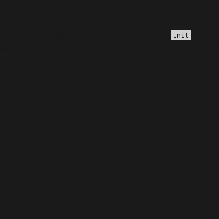
Notice
không chín
: Function _load_textdomain_just_in_time được gọi
đề chạy quá sớm. Bản dịch phải được tải tại hành động
hoặc sau
init
/home/cabaymau/domains/cabaymau.net/public_html/wp-includes/
Deprecated
: Function WP_Dependencies->add_data() được gọi với mộ
/home/cabaymau/domains/cabaymau.net/public_html/wp-includes/
Deprecated
: Function WP_Dependencies->add_data() được gọi với mộ
/home/cabaymau/domains/cabaymau.net/public_html/wp-includes/
Deprecated
: Function WP_Dependencies->add_data() được gọi với mộ
/home/cabaymau/domains/cabaymau.net/public_html/wp-includes/
Deprecated
: Function WP_Dependencies->add_data() được gọi với mộ
/home/cabaymau/domains/cabaymau.net/public_html/wp-includes/