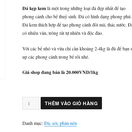
Đá kẹp kem
là một trong những loại đá đẹp nhất để tạo
phong cảnh cho bể thuỷ sinh. Đá có hình dạng phong phú.
Đá kem thích hợp để tạo phong cảnh đồi núi, thác nước. Đ
có nhiều vân, trông rất tự nhiên và độc đáo.
Với các bể nhỏ và vừa chỉ cần khoảng 2-4kg là đủ để bạn s
up các phong cảnh trong bể rồi nhé.
Giá shop đang bán là 20.000VND/1kg
Đá
THÊM VÀO GIỎ HÀNG
kẹp
kem
Danh mục:
Đá, sỏi, phân nền
số