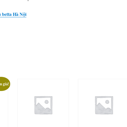
betta Hà Nội
N
m giá!