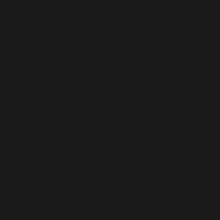
. Đây thường là dấu hiệu cho thấy một số mã trong plugin hoặc chủ
ông tin. (Thông điệp này đã được thêm vào trong phiên bản 6.7.0.) in
are ignored by all supported browsers. in
are ignored by all supported browsers. in
are ignored by all supported browsers. in
are ignored by all supported browsers. in