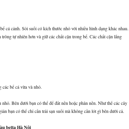
 bể cá cảnh. Sỏi suối có kích thước nhỏ với nhiều hình dạng khác nhau.
rông tự nhiên hơn và giữ các chất cặn trong bể. Các chất cặn lắng
g các bể cá vừa và nhỏ.
nh nhỏ. Bên dưới bạn có thể để đất nền hoặc phân nền. Như thế các cây
ản bạn có thể chỉ cần trải sạn suối mà không cần lót gì bên dưới cả.
u betta Hà Nội