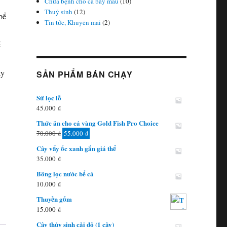
Chữa bệnh cho cá bảy màu
(10)
Thuỷ sinh
(12)
bể
Tin tức, Khuyến mai
(2)
ể
ây
SẢN PHẨM BÁN CHẠY
Sứ lọc lỗ
45.000
₫
Thức ăn cho cá vàng Gold Fish Pro Choice
Giá
Giá
70.000
₫
55.000
₫
gốc
hiện
Cây vẩy ốc xanh gắn giá thể
là:
tại
35.000
₫
70.000 ₫.
là:
Bông lọc nước bể cá
55.000 ₫.
10.000
₫
Thuyền gốm
15.000
₫
Cây thủy sinh cải đỏ (1 cây)