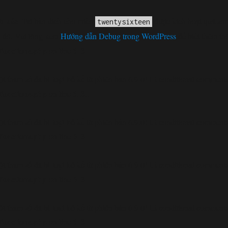
h xác
. Tải bản dịch cho miền
được kích hoạt quá sớm
twentysixteen
 đó. Vui lòng xem
Hướng dẫn Debug trong WordPress
để biết thêm th
functions.php
6131
on line
loại bỏ
t tham số đã bị
kể từ phiên bản 6.9.0! IE conditional comments 
functions.php
6131
on line
loại bỏ
t tham số đã bị
kể từ phiên bản 6.9.0! IE conditional comments 
functions.php
6131
on line
loại bỏ
t tham số đã bị
kể từ phiên bản 6.9.0! IE conditional comments 
functions.php
6131
on line
loại bỏ
t tham số đã bị
kể từ phiên bản 6.9.0! IE conditional comments 
functions.php
6131
on line