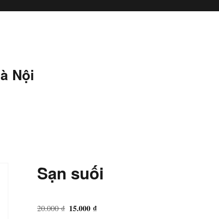
à Nội
Sạn suối
Giá
Giá
15.000
₫
20.000
₫