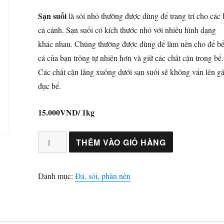
gốc
hiện
là:
tại
Sạn suối
là sỏi nhỏ thường được dùng để trang trí cho các 
20.000 ₫.
là:
cá cảnh. Sạn suối có kích thước nhỏ với nhiều hình dạng
15.000 ₫.
khác nhau. Chúng thường được dùng để làm nền cho để b
cá của bạn trông tự nhiên hơn và giữ các chất cặn trong bể.
Các chất cặn lắng xuống dưới sạn suối sẽ không vẩn lên g
đục bể.
15.000VND/ 1kg
Sạn
THÊM VÀO GIỎ HÀNG
suối
số
Danh mục:
Đá, sỏi, phân nền
lượng