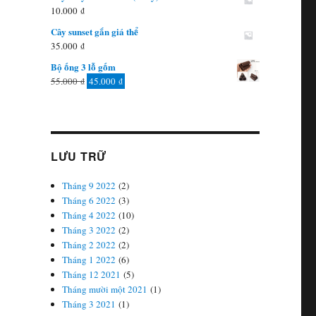
10.000
₫
Cây sunset gắn giá thể
35.000
₫
Bộ ống 3 lỗ gốm
Giá
Giá
55.000
₫
45.000
₫
gốc
hiện
là:
tại
55.000 ₫.
là:
45.000 ₫.
LƯU TRỮ
Tháng 9 2022
(2)
Tháng 6 2022
(3)
Tháng 4 2022
(10)
Tháng 3 2022
(2)
Tháng 2 2022
(2)
Tháng 1 2022
(6)
Tháng 12 2021
(5)
Tháng mười một 2021
(1)
Tháng 3 2021
(1)