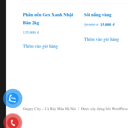
Phân nền Gex Xanh Nhật
Sỏi nắng vàng
Bản 2kg
Giá
Giá
15.000
₫
20.000
₫
gốc
hiện
135.000
₫
là:
tại
Thêm vào giỏ hàng
20.000 ₫.
là:
Thêm vào giỏ hàng
15.000 
Guppy City – Cá Bảy Màu Hà Nội
Được xây dựng bởi WordPress