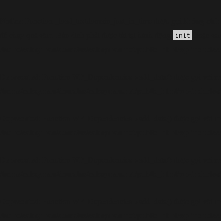
Notice
không chín
: Function _load_textdomain_just_in_time được gọi
đề chạy quá sớm. Bản dịch phải được tải tại hành động
hoặc sau
init
/home/cabaymau/domains/cabaymau.net/public_html/wp-includes/
Deprecated
: Function WP_Dependencies->add_data() được gọi với mộ
/home/cabaymau/domains/cabaymau.net/public_html/wp-includes/
Deprecated
: Function WP_Dependencies->add_data() được gọi với mộ
/home/cabaymau/domains/cabaymau.net/public_html/wp-includes/
Deprecated
: Function WP_Dependencies->add_data() được gọi với mộ
/home/cabaymau/domains/cabaymau.net/public_html/wp-includes/
Deprecated
: Function WP_Dependencies->add_data() được gọi với mộ
/home/cabaymau/domains/cabaymau.net/public_html/wp-includes/