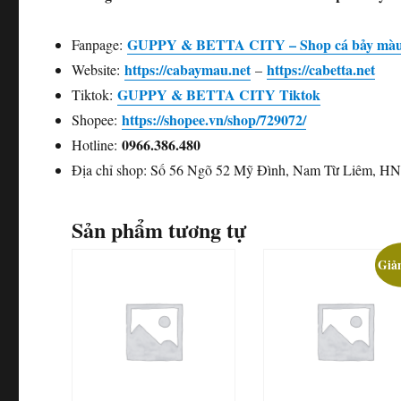
GUPPY & BETTA CITY – Shop cá bảy màu 
Fanpage:
https://cabaymau.net
https://cabetta.net
Website:
–
GUPPY & BETTA CITY Tiktok
Tiktok:
https://shopee.vn/shop/729072/
Shopee:
0966.386.480
Hotline:
Địa chỉ shop: Số 56 Ngõ 52 Mỹ Đình, Nam Từ Liêm, H
Sản phẩm tương tự
Giả