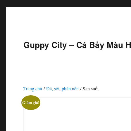
Guppy City – Cá Bảy Màu H
Trang chủ
/
Đá, sỏi, phân nền
/ Sạn suối
Giảm giá!