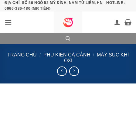
ĐỊA CHỈ: SỐ 56 NGÕ 52 MỸ ĐÌNH, NAM TỪ LIÊM, HN - HOTLINE:
Bỏ
0966-386-480 (MR TIẾN)
qua
nội
dung
TRANG CHỦ
/
PHỤ KIỆN CÁ CẢNH
/
MÁY SỤC KHÍ
OXI