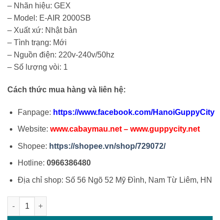
– Nhãn hiệu: GEX
– Model: E-AIR 2000SB
– Xuất xứ: Nhật bản
– Tình trạng: Mới
– Nguồn điện: 220v-240v/50hz
– Số lượng vòi: 1
Cách thức mua hàng và liên hệ:
Fanpage:
https://www.facebook.com/HanoiGuppyCity
Website:
www.cabaymau.net
–
www.guppycity.net
Shopee:
https://shopee.vn/shop/729072/
Hotline:
0966386480
Địa chỉ shop: Số 56 Ngõ 52 Mỹ Đình, Nam Từ Liêm, HN
Máy sủi êm Gex 2000 số lượng