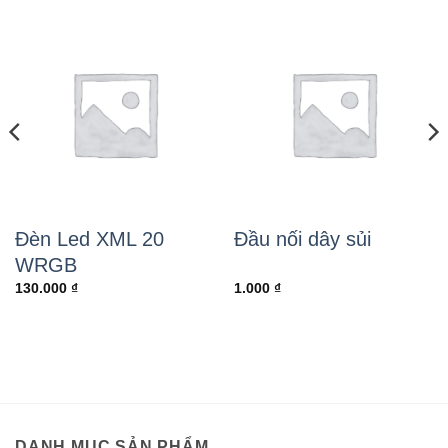
Đèn Led XML 20
Đầu nối dây sủi
WRGB
130.000
₫
1.000
₫
DANH MỤC SẢN PHẨM