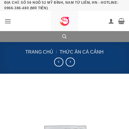
ĐỊA CHỈ: SỐ 56 NGÕ 52 MỸ ĐÌNH, NAM TỪ LIÊM, HN - HOTLINE:
Bỏ
0966-386-480 (MR TIẾN)
qua
nội
dung
TRANG CHỦ
/
THỨC ĂN CÁ CẢNH