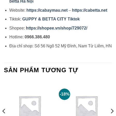
betta Hà Nội
Website:
https://cabaymau.net
–
https://cabetta.net
Tiktok:
GUPPY & BETTA CITY Tiktok
Shopee:
https://shopee.vn/shop/729072/
Hotline:
0966.386.480
Địa chỉ shop: Số 56 Ngõ 52 Mỹ Đình, Nam Từ Liêm, HN
SẢN PHẨM TƯƠNG TỰ
-18%