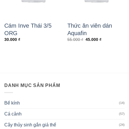
Cám Inve Thái 3/5
Thức ăn viên dán
ORG
Aquafin
Giá
Giá
30.000
₫
55.000
₫
45.000
₫
gốc
hiện
là:
tại
55.000 ₫.
là:
45.000 ₫.
DANH MỤC SẢN PHẨM
Bể kính
(14)
Cá cảnh
(57)
Cây thủy sinh gắn giá thể
(24)