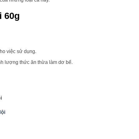
i 60g
ho việc sử dụng.
nh lượng thức ăn thừa làm dơ bể.
i
ội