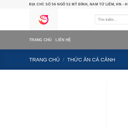
Bỏ
ĐỊA CHỈ: SỐ 56 NGÕ 52 MỸ ĐÌNH, NAM TỪ LIÊM, HN - H
qua
Tìm
nội
kiếm:
dung
TRANG CHỦ
LIÊN HỆ
TRANG CHỦ
/
THỨC ĂN CÁ CẢNH