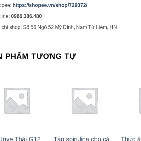
opee:
https://shopee.vn/shop/729072/
line:
0966.386.480
 chỉ shop: Số 56 Ngõ 52 Mỹ Đình, Nam Từ Liêm, HN
N PHẨM TƯƠNG TỰ
Inve Thái G12
Tảo spirulina cho cá
Thức ă