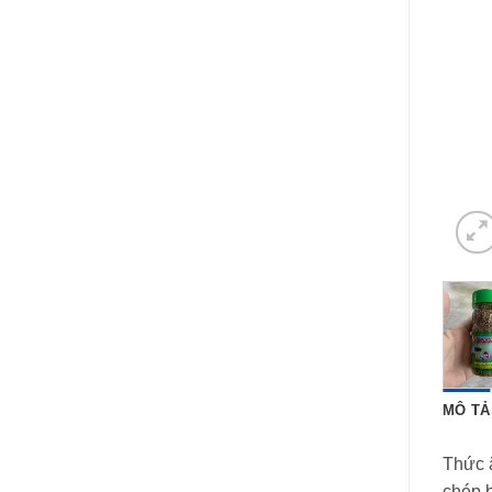
MÔ TẢ
Thức ă
chép b