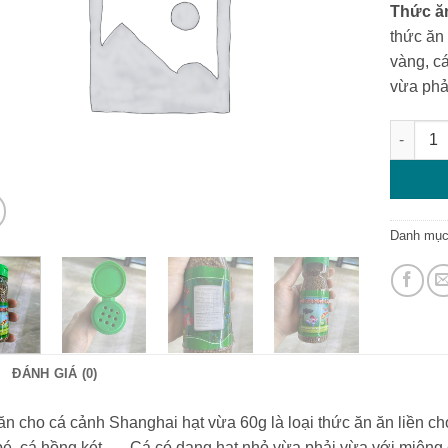
Thức ă
thức ăn 
vàng, c
vừa phả
Thức ăn
Danh mụ
ĐÁNH GIÁ (0)
n cho cá cảnh Shanghai hạt vừa 60g là loại thức ăn ăn liền ch
é, cá hồng két, … Cá có dạng hạt nhỏ vừa phải vừa với miệng 