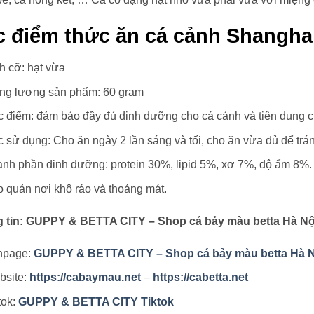
c điểm thức ăn cá cảnh Shangha
h cỡ: hạt vừa
ng lượng sản phẩm: 60 gram
 điểm: đảm bảo đầy đủ dinh dưỡng cho cá cảnh và tiện dụng c
 sử dụng: Cho ăn ngày 2 lần sáng và tối, cho ăn vừa đủ để trá
nh phần dinh dưỡng: protein 30%, lipid 5%, xơ 7%, độ ẩm 8%.
 quản nơi khô ráo và thoáng mát.
 tin: GUPPY & BETTA CITY – Shop cá bảy màu betta Hà Nộ
npage:
GUPPY & BETTA CITY – Shop cá bảy màu betta Hà N
bsite:
https://cabaymau.net
–
https://cabetta.net
tok:
GUPPY & BETTA CITY Tiktok