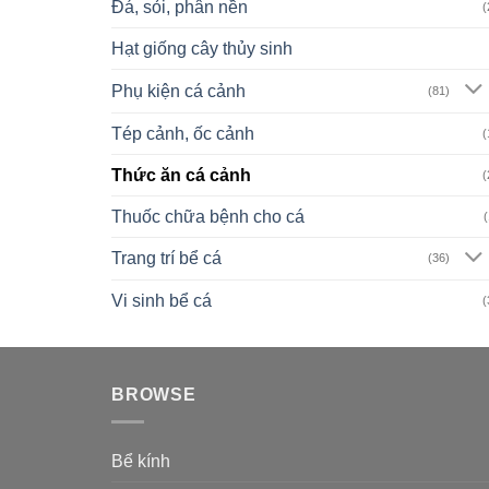
Đá, sỏi, phân nền
(
Hạt giống cây thủy sinh
Phụ kiện cá cảnh
(81)
Tép cảnh, ốc cảnh
(
Thức ăn cá cảnh
(
Thuốc chữa bệnh cho cá
(
Trang trí bể cá
(36)
Vi sinh bể cá
(
BROWSE
Bể kính