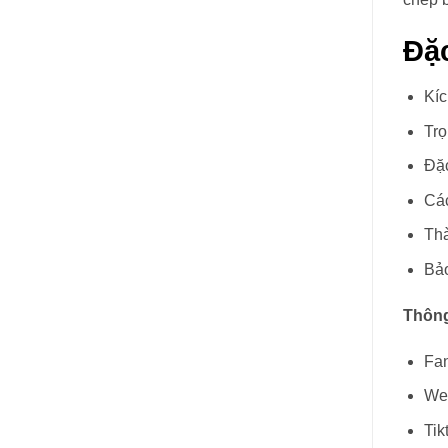
Đặ
Kíc
Trọ
Đặc
Các
Thà
Bảo
Thông
Fa
We
Tik