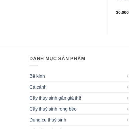
RG
000
₫
25.000
₫
30.00
DANH MỤC SẢN PHẨM
Bể kính
(
Cá cảnh
(
Cây thủy sinh gắn giá thể
(
Cây thuỷ sinh rong bèo
(
Dụng cụ thuỷ sinh
(