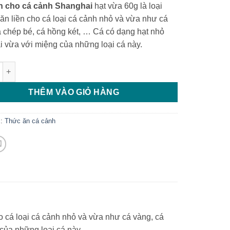
n cho cá cảnh Shanghai
hạt vừa 60g là loại
ăn liền cho cá loại cá cảnh nhỏ và vừa như cá
á chép bé, cá hồng két, … Cá có dạng hạt nhỏ
i vừa với miệng của những loại cá này.
 cá cảnh Shanghai 50g số lượng
THÊM VÀO GIỎ HÀNG
c:
Thức ăn cá cảnh
o cá loại cá cảnh nhỏ và vừa như cá vàng, cá
của những loại cá này.