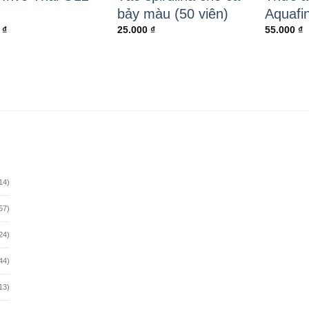
bảy màu (50 viên)
Aquafi
0
₫
25.000
₫
55.000
₫
14)
57)
24)
44)
13)