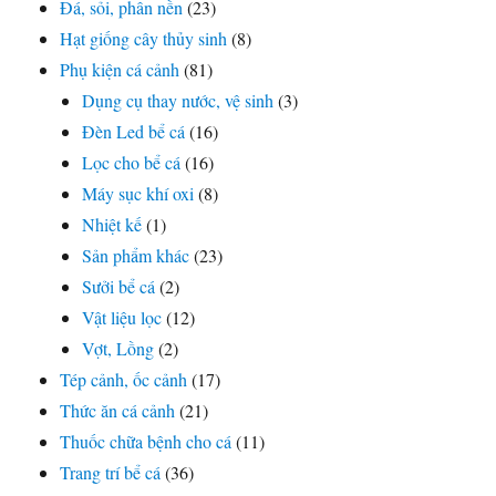
Đá, sỏi, phân nền
(23)
Hạt giống cây thủy sinh
(8)
Phụ kiện cá cảnh
(81)
Dụng cụ thay nước, vệ sinh
(3)
Đèn Led bể cá
(16)
Lọc cho bể cá
(16)
Máy sục khí oxi
(8)
Nhiệt kế
(1)
Sản phẩm khác
(23)
Sưởi bể cá
(2)
Vật liệu lọc
(12)
Vợt, Lồng
(2)
Tép cảnh, ốc cảnh
(17)
Thức ăn cá cảnh
(21)
Thuốc chữa bệnh cho cá
(11)
Trang trí bể cá
(36)