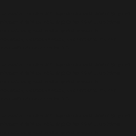
Deprecated
: Function WP_Dependencies->add_data() được gọi với
loại bỏ
một tham số đã bị
kể từ phiên bản 6.9.0! IE conditional
comments are ignored by all supported browsers. in
/home/cabaymau/domains/cabaymau.net/public_html/wp-
includes/functions.php
6131
on line
Deprecated
: Function WP_Dependencies->add_data() được gọi với
loại bỏ
một tham số đã bị
kể từ phiên bản 6.9.0! IE conditional
comments are ignored by all supported browsers. in
/home/cabaymau/domains/cabaymau.net/public_html/wp-
includes/functions.php
6131
on line
Deprecated
: Function WP_Dependencies->add_data() được gọi với
loại bỏ
một tham số đã bị
kể từ phiên bản 6.9.0! IE conditional
comments are ignored by all supported browsers. in