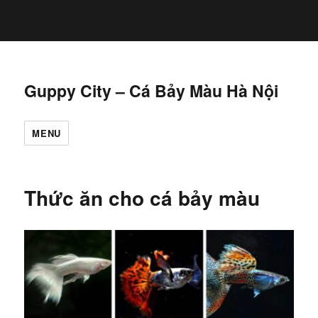
/home/cabaymau/domains/cabaymau.net/public_html/wp-
includes/functions.php
6131
on line
Guppy City – Cá Bảy Màu Hà Nội
MENU
Thức ăn cho cá bảy màu