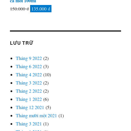
cá mới 100ml
Giá
Giá
150.000
₫
135.000
₫
gốc
hiện
là:
tại
150.000 ₫.
là:
135.000 ₫.
LƯU TRỮ
Tháng 9 2022
(2)
Tháng 6 2022
(3)
Tháng 4 2022
(10)
Tháng 3 2022
(2)
Tháng 2 2022
(2)
Tháng 1 2022
(6)
Tháng 12 2021
(5)
Tháng mười một 2021
(1)
Tháng 3 2021
(1)