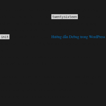
Notice
không
: Function _load_textdomain_just_in_time được gọi
chính xác
. Tải bản dịch cho miền
được kích hoạt
twentysixteen
quá sớm. Đây thường là dấu hiệu cho thấy một số mã trong plugin
hoặc chủ đề chạy quá sớm. Bản dịch phải được tải tại hành động
hoặc sau đó. Vui lòng xem
Hướng dẫn Debug trong WordPress
init
để biết thêm thông tin. (Thông điệp này đã được thêm vào trong phiên
bản 6.7.0.) in
/home/cabaymau/domains/cabaymau.net/public_html/wp-
includes/functions.php
6131
on line
Deprecated
: Function WP_Dependencies->add_data() được gọi với
loại bỏ
một tham số đã bị
kể từ phiên bản 6.9.0! IE conditional
comments are ignored by all supported browsers. in
/home/cabaymau/domains/cabaymau.net/public_html/wp-
includes/functions.php
6131
on line