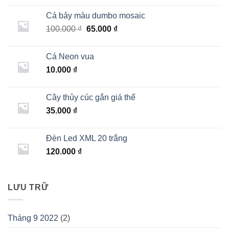
Cá bảy màu dumbo mosaic
Giá
Giá
100.000
₫
65.000
₫
gốc
hiện
là:
tại
Cá Neon vua
100.000 ₫.
là:
10.000
₫
65.000 ₫.
Cây thủy cúc gắn giá thể
35.000
₫
Đèn Led XML 20 trắng
120.000
₫
LƯU TRỮ
Tháng 9 2022
(2)