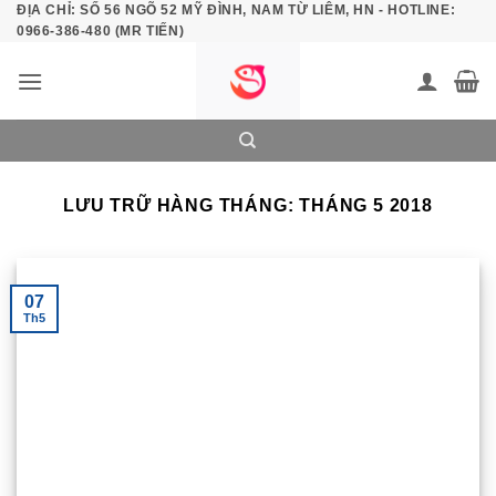
ĐỊA CHỈ: SỐ 56 NGÕ 52 MỸ ĐÌNH, NAM TỪ LIÊM, HN - HOTLINE:
Bỏ
0966-386-480 (MR TIẾN)
qua
nội
dung
LƯU TRỮ HÀNG THÁNG:
THÁNG 5 2018
07
Th5