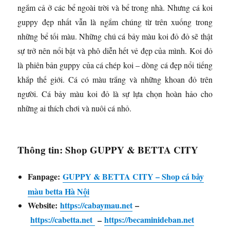
ngắm cả ở các bể ngoài trời và bể trong nhà. Nhưng cá koi
guppy đẹp nhất vẫn là ngắm chúng từ trên xuống trong
những bể tối màu. Những chú cá bảy màu koi đỏ đỏ sẽ thật
sự trở nên nổi bật và phô diễn hết vẻ đẹp của mình. Koi đỏ
là phiên bản guppy của cá chép koi – dòng cá đẹp nổi tiếng
khắp thế giới. Cá có màu trắng và những khoan đỏ trên
người. Cá bảy màu koi đỏ là sự lựa chọn hoàn hảo cho
những ai thích chơi và nuôi cá nhỏ.
Thông tin: Shop GUPPY & BETTA CITY
Fanpage:
GUPPY & BETTA CITY – Shop cá bảy
màu betta Hà Nội
Website:
https://cabaymau.net
–
https://cabetta.net
https://becaminideban.net
–