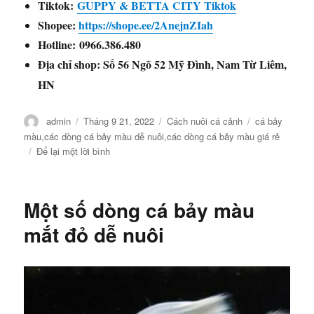
Tiktok:
GUPPY & BETTA CITY Tiktok
Shopee:
https://shope.ee/2AnejnZIah
Hotline: 0966.386.480
Địa chỉ shop: Số 56 Ngõ 52 Mỹ Đình, Nam Từ Liêm,
HN
Tác
Đăng
Danh
Thẻ
admin
Tháng 9 21, 2022
Cách nuôi cá cảnh
cá bảy
giả
vào
mục
màu
,
các dòng cá bảy màu dễ nuôi
,
các dòng cá bảy màu giá rẻ
ngày
ở
Để lại một lời bình
Các
dòng
cá
Một số dòng cá bảy màu
bảy
màu
mắt đỏ dễ nuôi
dễ
nuôi,
giá
rẻ