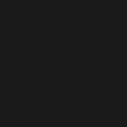
Deprecated
: Function WP_Dependencies->add_data() được gọi với
loại bỏ
một tham số đã bị
kể từ phiên bản 6.9.0! IE conditional
comments are ignored by all supported browsers. in
/home/cabaymau/domains/cabaymau.net/public_html/wp-
includes/functions.php
6131
on line
Deprecated
: Function WP_Dependencies->add_data() được gọi với
loại bỏ
một tham số đã bị
kể từ phiên bản 6.9.0! IE conditional
comments are ignored by all supported browsers. in
/home/cabaymau/domains/cabaymau.net/public_html/wp-
includes/functions.php
6131
on line
Deprecated
: Function WP_Dependencies->add_data() được gọi với
loại bỏ
một tham số đã bị
kể từ phiên bản 6.9.0! IE conditional
comments are ignored by all supported browsers. in