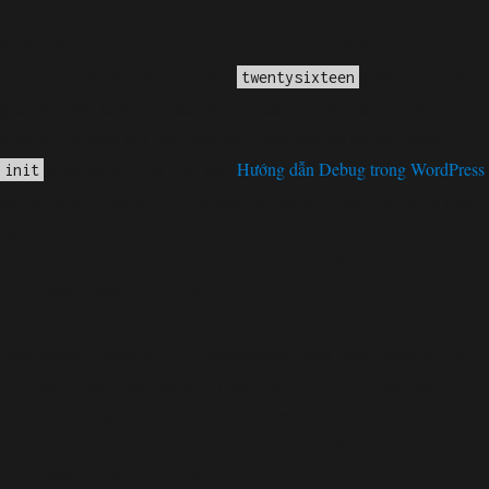
Notice
không
: Function _load_textdomain_just_in_time được gọi
chính xác
. Tải bản dịch cho miền
được kích hoạt
twentysixteen
quá sớm. Đây thường là dấu hiệu cho thấy một số mã trong plugin
hoặc chủ đề chạy quá sớm. Bản dịch phải được tải tại hành động
hoặc sau đó. Vui lòng xem
Hướng dẫn Debug trong WordPress
init
để biết thêm thông tin. (Thông điệp này đã được thêm vào trong phiên
bản 6.7.0.) in
/home/cabaymau/domains/cabaymau.net/public_html/wp-
includes/functions.php
6131
on line
Deprecated
: Function WP_Dependencies->add_data() được gọi với
loại bỏ
một tham số đã bị
kể từ phiên bản 6.9.0! IE conditional
comments are ignored by all supported browsers. in
/home/cabaymau/domains/cabaymau.net/public_html/wp-
includes/functions.php
6131
on line