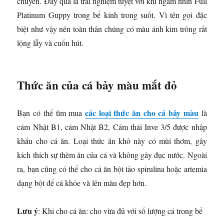
chuyển. Đây quả là trải nghiệm tuyệt vời khi ngắm nhìn Full
Platinum Guppy trong bể kính trong suốt. Vì tên gọi đặc
biệt như vậy nên toàn thân chúng có màu ánh kim trông rất
lộng lẫy và cuốn hút.
Thức ăn của cá bảy màu mắt đỏ
các loại thức ăn cho cá bảy màu
Bạn có thể tìm mua
là
cám Nhật B1, cám Nhật B2, Cám thái Inve 3/5 được nhập
khẩu cho cá ăn. Loại thức ăn khô này có mùi thơm, gây
kích thích sự thèm ăn của cá và không gây đục nước. Ngoài
ra, bạn cũng có thể cho cá ăn bột tảo spirulina hoặc artemia
dạng bột để cá khỏe và lên màu đẹp hơn.
Lưu ý
: Khi cho cá ăn: cho vừa đủ với số lượng cá trong bể