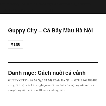
/home/cabaymau/domains/cabaymau.net/public_html/wp-
includes/functions.php
6131
on line
Guppy City – Cá Bảy Màu Hà Nội
MENU
Danh mục:
Cách nuôi cá cảnh
GUPPY CITY – Số 56 Ngõ 52 Mỹ Đình, Hà Nội – SDT: 0966386480
xin giới thiệu các kinh nghiệm nuôi cá cảnh của một người nuôi cá
chuyên nghiệp với hơn 10 năm kinh nghiệm.