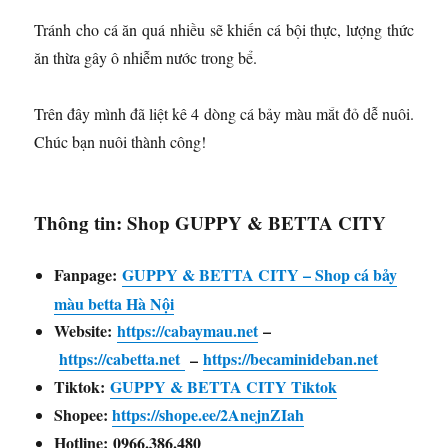
Tránh cho cá ăn quá nhiều sẽ khiến cá bội thực, lượng thức
ăn thừa gây ô nhiễm nước trong bể.
Trên đây mình đã liệt kê 4 dòng cá bảy màu mắt đỏ dễ nuôi.
Chúc bạn nuôi thành công!
Thông tin: Shop GUPPY & BETTA CITY
Fanpage:
GUPPY & BETTA CITY – Shop cá bảy
màu betta Hà Nội
Website:
https://cabaymau.net
–
https://cabetta.net
https://becaminideban.net
–
Tiktok:
GUPPY & BETTA CITY Tiktok
Shopee:
https://shope.ee/2AnejnZIah
Hotline: 0966.386.480