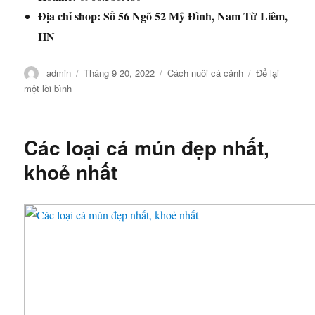
Địa chỉ shop: Số 56 Ngõ 52 Mỹ Đình, Nam Từ Liêm,
HN
Tác
Đăng
Danh
admin
Tháng 9 20, 2022
Cách nuôi cá cảnh
Để lại
giả
vào
mục
ở
một lời bình
ngày
Một
số
dòng
Các loại cá mún đẹp nhất,
cá
bảy
khoẻ nhất
màu
mắt
đỏ
dễ
nuôi