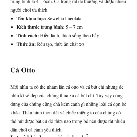
trung bình là 4 – 6cm. Cá trông rất dễ thương và được nhiều
người chơi ưa thích.
Tên khoa học:
Sewellia lineolata
Kích thước trung bình:
5 – 7 cm
Tính cách:
Hiền lành, thích sống theo bầy
Thức ăn:
Rêu tạo, thức ăn chất xơ
Cá Otto
Mới nhìn ta có thể nhầm lẫn cá otto và cá bút chì nhưng để
nhìn kĩ vẻ đẹp của chúng thua xa cá bút chì. Tuy vậy công
dụng của chúng cũng chả kém cạnh gì những loài cá dọn bể
khác. Thân hình thon dài và chiếc miệng to của chúng có
thể hút được bất cứ đồ thừa nào trong bể nên được rất nhiều
dân chơi cá cảnh yêu thích.