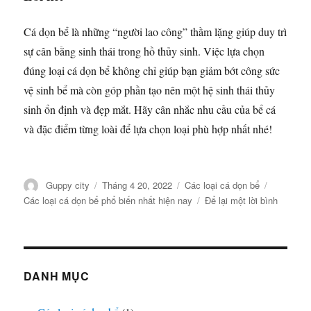
Cá dọn bể là những “người lao công” thầm lặng giúp duy trì
sự cân bằng sinh thái trong hồ thủy sinh. Việc lựa chọn
đúng loại cá dọn bể không chỉ giúp bạn giảm bớt công sức
vệ sinh bể mà còn góp phần tạo nên một hệ sinh thái thủy
sinh ổn định và đẹp mắt. Hãy cân nhắc nhu cầu của bể cá
và đặc điểm từng loài để lựa chọn loại phù hợp nhất nhé!
Tác
Đăng
Danh
Thẻ
Guppy city
Tháng 4 20, 2022
Các loại cá dọn bể
giả
vào
mục
ở
Các loại cá dọn bể phổ biến nhất hiện nay
Để lại một lời bình
ngày
Các
loại
cá
dọn
bể
DANH MỤC
phổ
biến