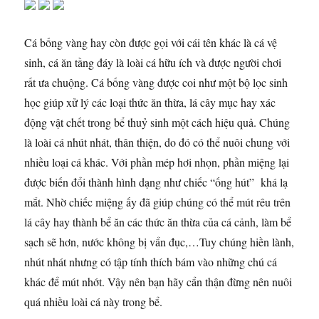
Cá bống vàng hay còn được gọi với cái tên khác là cá vệ
sinh, cá ăn tầng đáy là loài cá hữu ích và được người chơi
rất ưa chuộng. Cá bống vàng được coi như một bộ lọc sinh
học giúp xử lý các loại thức ăn thừa, lá cây mục hay xác
động vật chết trong bể thuỷ sinh một cách hiệu quả. Chúng
là loài cá nhút nhát, thân thiện, do đó có thể nuôi chung với
nhiều loại cá khác. Với phần mép hơi nhọn, phần miệng lại
được biến đổi thành hình dạng như chiếc “ống hút” khá lạ
mắt. Nhờ chiếc miệng ấy đã giúp chúng có thể mút rêu trên
lá cây hay thành bể ăn các thức ăn thừa của cá cảnh, làm bể
sạch sẽ hơn, nước không bị vẩn đục,…Tuy chúng hiền lành,
nhút nhát nhưng có tập tính thích bám vào những chú cá
khác để mút nhớt. Vậy nên bạn hãy cẩn thận đừng nên nuôi
quá nhiều loài cá này trong bể.