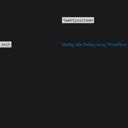
Notice
không
: Function _load_textdomain_just_in_time được gọi
chính xác
. Tải bản dịch cho miền
được kích hoạt
twentysixteen
quá sớm. Đây thường là dấu hiệu cho thấy một số mã trong plugin
hoặc chủ đề chạy quá sớm. Bản dịch phải được tải tại hành động
hoặc sau đó. Vui lòng xem
Hướng dẫn Debug trong WordPress
init
để biết thêm thông tin. (Thông điệp này đã được thêm vào trong phiên
bản 6.7.0.) in
/home/cabaymau/domains/cabaymau.net/public_html/wp-
includes/functions.php
6131
on line
Deprecated
: Function WP_Dependencies->add_data() được gọi với
loại bỏ
một tham số đã bị
kể từ phiên bản 6.9.0! IE conditional
comments are ignored by all supported browsers. in
/home/cabaymau/domains/cabaymau.net/public_html/wp-
includes/functions.php
6131
on line