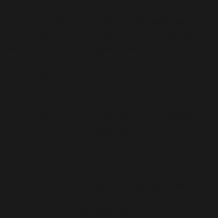
Deprecated
: Function WP_Dependencies->add_data() được gọi với
loại bỏ
một tham số đã bị
kể từ phiên bản 6.9.0! IE conditional
comments are ignored by all supported browsers. in
/home/cabaymau/domains/cabaymau.net/public_html/wp-
includes/functions.php
6131
on line
Deprecated
: Function WP_Dependencies->add_data() được gọi với
loại bỏ
một tham số đã bị
kể từ phiên bản 6.9.0! IE conditional
comments are ignored by all supported browsers. in
/home/cabaymau/domains/cabaymau.net/public_html/wp-
includes/functions.php
6131
on line
Deprecated
: Function WP_Dependencies->add_data() được gọi với
loại bỏ
một tham số đã bị
kể từ phiên bản 6.9.0! IE conditional
comments are ignored by all supported browsers. in