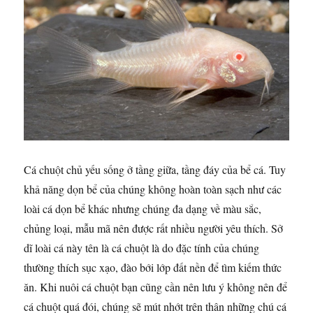
Cá chuột chủ yếu sống ở tầng giữa, tầng đáy của bể cá. Tuy
khả năng dọn bể của chúng không hoàn toàn sạch như các
loài cá dọn bể khác nhưng chúng đa dạng về màu sắc,
chủng loại, mẫu mã nên được rất nhiều người yêu thích. Sở
dĩ loài cá này tên là cá chuột là do đặc tính của chúng
thường thích sục xạo, đào bới lớp đất nền để tìm kiếm thức
ăn. Khi nuôi cá chuột bạn cũng cần nên lưu ý không nên để
cá chuột quá đói, chúng sẽ mút nhớt trên thân những chú cá