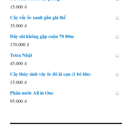
là:
tại
15.000
₫
55.000 ₫.
là:
Cây vẩy ốc xanh gắn giá thể
45.000 ₫.
35.000
₫
Dây sủi không gập cuộn 70 80m
170.000
₫
Tetra Nhật
45.000
₫
Cây thủy sinh vảy ốc đỏ lá cạn (1 bó lớn)
15.000
₫
Phân nước All in One
95.000
₫