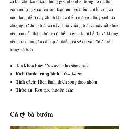
cá bút chì đến được những góc nhỏ nhất trong hồ để tìm
gặm rêu (ngay cả rêu sợi, loại rêu ngoài bút chì không cá
nào đụng đến) đây chính là đặc điểm mà giới thủy sinh ưa
chuộng sử dụng loài cá này. Lưu ý rằng loài cá này rất khoẻ
nên bạn cẩn thận chúng có thể nhảy ra khỏi bể đó và không
nên cho chúng ăn cám quá nhiều, cá sẽ no và lười ăn rêu
trong bể hơn.
Tên khoa học:
Crossocheilus siamensis
Kích thước trung bình:
10 – 14 cm
Tính cách:
Hiền lành, thích sống theo nhóm
Thức ăn:
Rêu tạo, thức ăn cám
Cá tỳ bà bướm