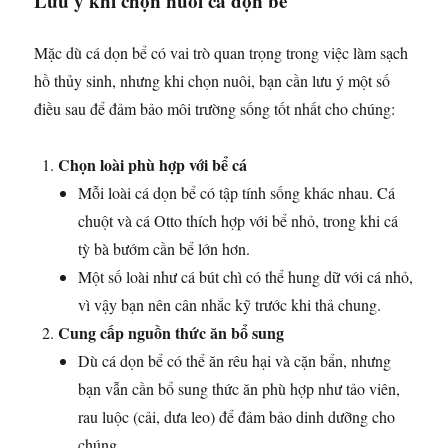
Lưu ý khi chọn nuôi cá dọn bể
Mặc dù cá dọn bể có vai trò quan trọng trong việc làm sạch
hồ thủy sinh, nhưng khi chọn nuôi, bạn cần lưu ý một số
điều sau để đảm bảo môi trường sống tốt nhất cho chúng:
Chọn loài phù hợp với bể cá
Mỗi loài cá dọn bể có tập tính sống khác nhau. Cá
chuột và cá Otto thích hợp với bể nhỏ, trong khi cá
tỳ bà bướm cần bể lớn hơn.
Một số loài như cá bút chì có thể hung dữ với cá nhỏ,
vì vậy bạn nên cân nhắc kỹ trước khi thả chung.
Cung cấp nguồn thức ăn bổ sung
Dù cá dọn bể có thể ăn rêu hại và cặn bẩn, nhưng
bạn vẫn cần bổ sung thức ăn phù hợp như tảo viên,
rau luộc (cải, dưa leo) để đảm bảo dinh dưỡng cho
chúng.