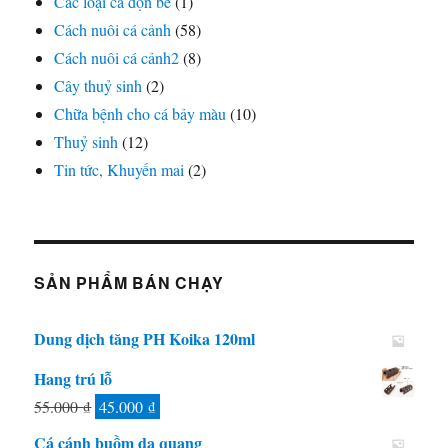
Các loại cá dọn bể
(1)
nhất
Cách nuôi cá cảnh
(58)
hiện
nay
Cách nuôi cá cảnh2
(8)
Cây thuỷ sinh
(2)
Chữa bệnh cho cá bảy màu
(10)
Thuỷ sinh
(12)
Tin tức, Khuyến mai
(2)
SẢN PHẨM BÁN CHẠY
Dung dịch tăng PH Koika 120ml
Hang trú lỗ
Giá
Giá
55.000
₫
45.000
₫
gốc
hiện
Cá cánh buồm dạ quang