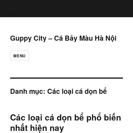
/home/cabaymau/domains/cabaymau.net/public_html/wp-
includes/functions.php
6131
on line
Guppy City – Cá Bảy Màu Hà Nội
MENU
Danh mục:
Các loại cá dọn bể
Các loại cá dọn bể phổ biến
nhất hiện nay