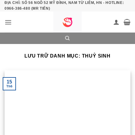
ĐỊA CHỈ: SỐ 56 NGÕ 52 MỸ ĐÌNH, NAM TỪ LIÊM, HN - HOTLINE:
Bỏ
0966-386-480 (MR TIẾN)
qua
nội
dung
LƯU TRỮ DANH MỤC:
THUỶ SINH
15
Th6