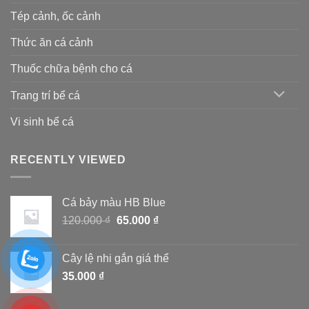
Tép cảnh, ốc cảnh
Thức ăn cá cảnh
Thuốc chữa bệnh cho cá
Trang trí bể cá
Vi sinh bể cá
RECENTLY VIEWED
Cá bảy màu HB Blue
Giá
Giá
120.000
₫
65.000
₫
gốc
hiện
là:
tại
Cây lệ nhi gắn giá thể
120.000 ₫.
là:
35.000
₫
65.000 ₫.