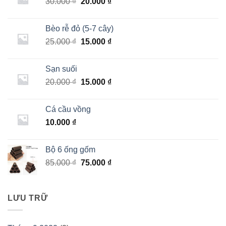
Giá
Giá
30.000
₫
20.000
₫
gốc
hiện
là:
tại
Bèo rễ đỏ (5-7 cây)
30.000 ₫.
là:
Giá
Giá
25.000
₫
15.000
₫
20.000 ₫.
gốc
hiện
là:
tại
Sạn suối
25.000 ₫.
là:
Giá
Giá
20.000
₫
15.000
₫
15.000 ₫.
gốc
hiện
là:
tại
Cá cầu vồng
20.000 ₫.
là:
10.000
₫
15.000 ₫.
Bộ 6 ống gốm
Giá
Giá
85.000
₫
75.000
₫
gốc
hiện
là:
tại
85.000 ₫.
là:
LƯU TRỮ
75.000 ₫.