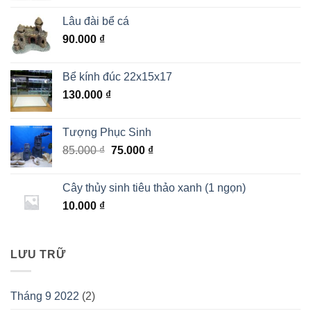
là:
tại
Lâu đài bể cá
85.000 ₫.
là:
90.000
₫
75.000 ₫.
Bể kính đúc 22x15x17
130.000
₫
Tượng Phục Sinh
Giá
Giá
85.000
₫
75.000
₫
gốc
hiện
là:
tại
Cây thủy sinh tiêu thảo xanh (1 ngọn)
85.000 ₫.
là:
10.000
₫
75.000 ₫.
LƯU TRỮ
Tháng 9 2022
(2)