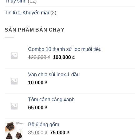
Thuỷ sinh
(12)
Tin tức, Khuyến mai
(2)
SẢN PHẨM BÁN CHẠY
Combo 10 thanh sứ lọc muối tiêu
Giá
Giá
120.000
₫
100.000
₫
gốc
hiện
là:
tại
Van chia sủi inox 1 đầu
120.000 ₫.
là:
10.000
₫
100.000 ₫.
Tôm cảnh càng xanh
65.000
₫
Bộ 6 ống gốm
Giá
Giá
85.000
₫
75.000
₫
gốc
hiện