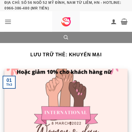
ĐỊA CHỈ: SỐ 56 NGÕ 52 MỸ ĐÌNH, NAM TỪ LIÊM, HN - HOTLINE:
Bỏ
0966-386-480 (MR TIẾN)
qua
nội
dung
LƯU TRỮ THẺ:
KHUYẾN MẠI
01
Th3