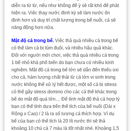
diễn ra từ từ, nếu như không để ý sẽ rất khó để phát
hiện ra. Việc thay nước định kỳ sẽ làm nước ổn
định hơn và duy trì chất lượng trong bể nuôi, cá sẽ
năng động hơn nữa.
Mật độ cá trong bể.
Việc thả quá nhiều cá trong bể
có thể làm cá bị túm đuôi, và nhiều hậu quả khác.
Đối với người mới chơi, việc thả quá nhiều cá trong
1 bể nhỏ khá phổ biến do bạn chưa có nhiều kinh
nghiệm. Mật độ cá trong bể lớn sẽ dẫn đến thiếu oxi
cho cá, hàm lượng chất thải từ cá lớn vi sinh trong
nước không thể xử lý hết được, một số cá bị stress
có thể gây stress domino cho các cá thể khác trong
bể do mật độ quá lớn… Để tính mật độ thả cá hợp lý
bạn có thể tính dựa trên thể tích của bể nuôi (Dài x
Rộng x Cao) / 2 là ra số lượng cá thích hợp. Ví dụ
bể của bạn có thể tích là 20 lít nước thì sẽ thả
khoảng 10 chú cá 7 màu là tốt nhất nhé. Khoảng 1,5