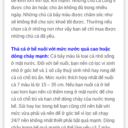
bể kính lớn với sục khí mạnh. Những chú cá cũng ít
được cho ăn hoặc cho ăn không đủ trong nhiều
ngày. Những chú cá bảy màu được chăm sóc như
sẽ không thể cho sức khoẻ tốt được. Thường nếu
chọn cá ở những nơi như vậy bạn sẽ chỉ mua được
những chú cá đã yếu.
Thả cá ở bể nuôi với mức nước quá cao hoặc
dòng chảy mạnh:
Cá bảy màu là loại cá nhỏ sống
ở mặt nước. Đối với bể nuôi, bạn nên có lọc vi sinh
nhỏ ở góc bể và 1 số cây thuỷ sinh nhỏ hay rong để
cá có chỗ trú ẩn. Mức nước thích hợp nhất để nuôi
cá 7 màu là từ 15 – 35 cm. Nếu bạn nuôi cá ở bể
cao hơn bạn nên có thêm rong ở mặt nước để cho
cá có chỗ trú và hạn chế dòng chảy của nước trong
bể. Sủi hay lọc trong bể bạn cũng chỉ nên bật với
mức vừa phải và nên để ở góc bể vì lọc sẽ chạy
24/7 nên không nhất thiết phải bật quá mạnh. Dòng
chảy trong bể quá mạnh có thể làm yếu cá 7 màu,