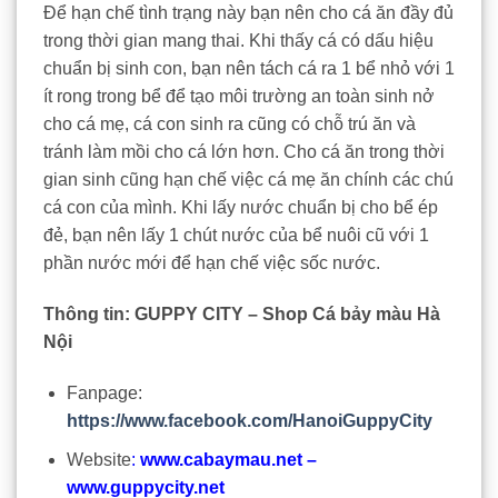
Để hạn chế tình trạng này bạn nên cho cá ăn đầy đủ
trong thời gian mang thai. Khi thấy cá có dấu hiệu
chuẩn bị sinh con, bạn nên tách cá ra 1 bể nhỏ với 1
ít rong trong bể để tạo môi trường an toàn sinh nở
cho cá mẹ, cá con sinh ra cũng có chỗ trú ăn và
tránh làm mồi cho cá lớn hơn. Cho cá ăn trong thời
gian sinh cũng hạn chế việc cá mẹ ăn chính các chú
cá con của mình. Khi lấy nước chuẩn bị cho bể ép
đẻ, bạn nên lấy 1 chút nước của bể nuôi cũ với 1
phần nước mới để hạn chế việc sốc nước.
Thông tin: GUPPY CITY – Shop Cá bảy màu Hà
Nội
Fanpage:
https://www.facebook.com/HanoiGuppyCity
Website
:
www.cabaymau.net
–
www.guppycity.net