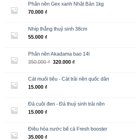
Phân nền Gex xanh Nhật Bản 1kg
70.000
₫
Nhíp thẳng thuỷ sinh 38cm
55.000
₫
Phân nền Akadama bao 14l
Giá
Giá
350.000
₫
320.000
₫
gốc
hiện
là:
tại
Cát muối tiêu - Cát trải nền quốc dân
350.000 ₫.
là:
15.000
₫
320.000 ₫.
Đá cuội đen - Đá thuỷ sinh trải nền
15.000
₫
Điều hòa nước bể cá Fresh booster
35.000
₫