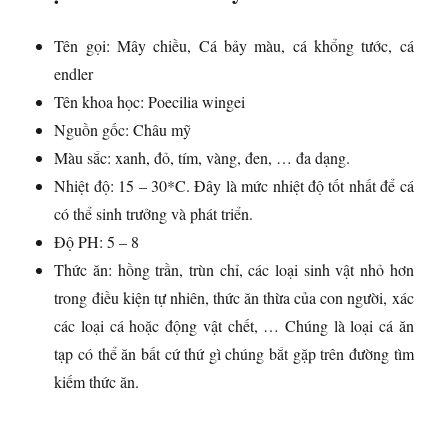
Tên gọi: Mây chiều, Cá bảy màu, cá khổng tước, cá
endler
Tên khoa học: Poecilia wingei
Nguồn gốc: Châu mỹ
Màu sắc: xanh, đỏ, tím, vàng, đen, … đa dạng.
Nhiệt độ: 15 – 30*C. Đây là mức nhiệt độ tốt nhất để cá
có thể sinh trưởng và phát triển.
Độ PH: 5 – 8
Thức ăn: hồng trần, trùn chỉ, các loại sinh vật nhỏ hơn
trong điều kiện tự nhiên, thức ăn thừa của con người, xác
các loại cá hoặc động vật chết, … Chúng là loại cá ăn
tạp có thể ăn bất cứ thứ gì chúng bắt gặp trên đường tìm
kiếm thức ăn.