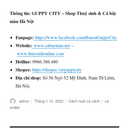
Thông tin: GUPPY CITY – Shop Thuỷ sinh & Cá bảy
màu Hà Nội
Fanpage:
https://www.facebook.com/HanoiGuppyCity
Website:
www.cabaymau.net
–
www.thuysinhonline.com
Hotline:
0966.386.480
Shopee:
https://shopee.vn/guppycity
Địa chỉ shop:
Số 56 Ngõ 52 Mỹ Đình, Nam Từ Liêm,
Hà Nội.
Tác
Đăng
Danh
Thẻ
admin
Tháng 1 10, 2022
Cách nuôi cá cảnh
cá
giả
vào
mục
endler
ngày