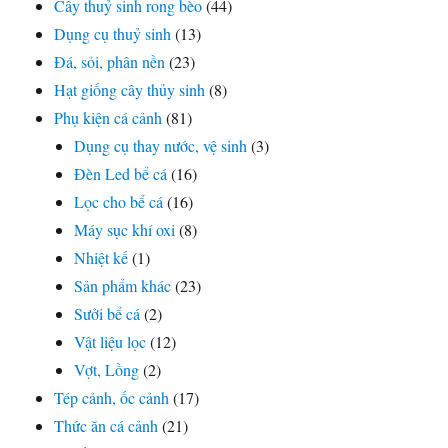
Cây thuỷ sinh rong bèo
(44)
Dụng cụ thuỷ sinh
(13)
Đá, sỏi, phân nền
(23)
Hạt giống cây thủy sinh
(8)
Phụ kiện cá cảnh
(81)
Dụng cụ thay nước, vệ sinh
(3)
Đèn Led bể cá
(16)
Lọc cho bể cá
(16)
Máy sục khí oxi
(8)
Nhiệt kế
(1)
Sản phẩm khác
(23)
Sưởi bể cá
(2)
Vật liệu lọc
(12)
Vợt, Lồng
(2)
Tép cảnh, ốc cảnh
(17)
Thức ăn cá cảnh
(21)