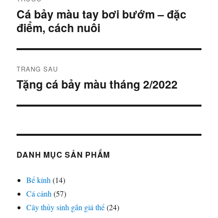
hướng
Cá bảy màu tay bơi bướm – đặc
Bài
điểm, cách nuôi
viết
bài
trước:
viết
TRANG SAU
Tặng cá bảy màu tháng 2/2022
Bài
tiếp
theo:
DANH MỤC SẢN PHẨM
Bể kính
(14)
Cá cảnh
(57)
Cây thủy sinh gắn giá thể
(24)