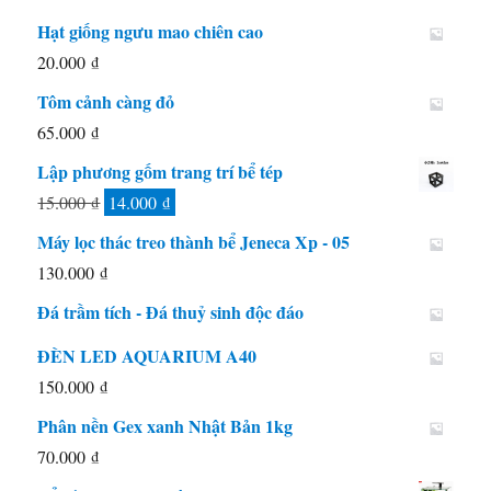
Hạt giống ngưu mao chiên cao
20.000
₫
Tôm cảnh càng đỏ
65.000
₫
Lập phương gốm trang trí bể tép
Giá
Giá
15.000
₫
14.000
₫
gốc
hiện
Máy lọc thác treo thành bể Jeneca Xp - 05
là:
tại
130.000
₫
15.000 ₫.
là:
Đá trầm tích - Đá thuỷ sinh độc đáo
14.000 ₫.
ĐÈN LED AQUARIUM A40
150.000
₫
Phân nền Gex xanh Nhật Bản 1kg
70.000
₫