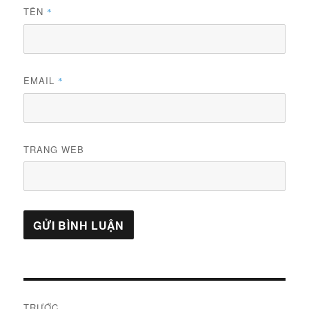
TÊN
*
EMAIL
*
TRANG WEB
Điều
TRƯỚC