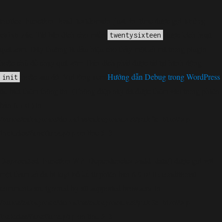
Notice
không
: Function _load_textdomain_just_in_time được gọi
chính xác
. Tải bản dịch cho miền
được kích hoạt
twentysixteen
quá sớm. Đây thường là dấu hiệu cho thấy một số mã trong plugin
hoặc chủ đề chạy quá sớm. Bản dịch phải được tải tại hành động
hoặc sau đó. Vui lòng xem
Hướng dẫn Debug trong WordPress
init
để biết thêm thông tin. (Thông điệp này đã được thêm vào trong phiên
bản 6.7.0.) in
/home/cabaymau/domains/cabaymau.net/public_html/wp-
includes/functions.php
6131
on line
Deprecated
: Function WP_Dependencies->add_data() được gọi với
loại bỏ
một tham số đã bị
kể từ phiên bản 6.9.0! IE conditional
comments are ignored by all supported browsers. in
/home/cabaymau/domains/cabaymau.net/public_html/wp-
includes/functions.php
6131
on line