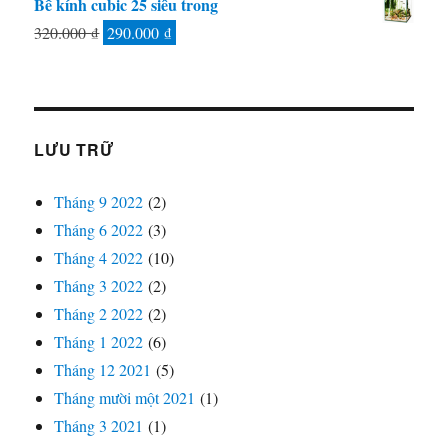
Bể kính cubic 25 siêu trong
Giá
Giá
320.000
₫
290.000
₫
gốc
hiện
là:
tại
320.000 ₫.
là:
290.000 ₫.
LƯU TRỮ
Tháng 9 2022
(2)
Tháng 6 2022
(3)
Tháng 4 2022
(10)
Tháng 3 2022
(2)
Tháng 2 2022
(2)
Tháng 1 2022
(6)
Tháng 12 2021
(5)
Tháng mười một 2021
(1)
Tháng 3 2021
(1)