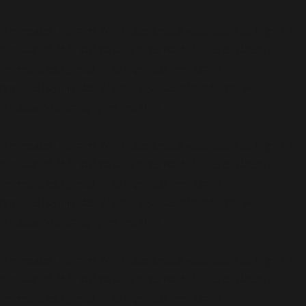
Deprecated
: Function WP_Dependencies->add_data() được gọi với
loại bỏ
một tham số đã bị
kể từ phiên bản 6.9.0! IE conditional
comments are ignored by all supported browsers. in
/home/cabaymau/domains/cabaymau.net/public_html/wp-
includes/functions.php
6131
on line
Deprecated
: Function WP_Dependencies->add_data() được gọi với
loại bỏ
một tham số đã bị
kể từ phiên bản 6.9.0! IE conditional
comments are ignored by all supported browsers. in
/home/cabaymau/domains/cabaymau.net/public_html/wp-
includes/functions.php
6131
on line
Deprecated
: Function WP_Dependencies->add_data() được gọi với
loại bỏ
một tham số đã bị
kể từ phiên bản 6.9.0! IE conditional
comments are ignored by all supported browsers. in