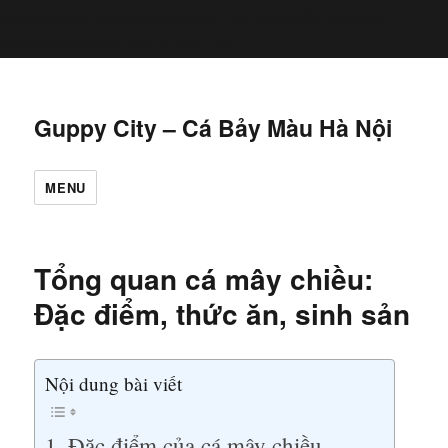
/home/cabaymau/domains/cabaymau.net/public_html/wp-
includes/functions.php
6131
on line
Guppy City – Cá Bảy Màu Hà Nội
MENU
Tổng quan cá mây chiều:
Đặc điểm, thức ăn, sinh sản
Nội dung bài viết
Đặc điểm của cá mây chiều