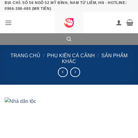
ĐỊA CHỈ: SỐ 56 NGÕ 52 MỸ ĐÌNH, NAM TỪ LIÊM, HN - HOTLINE:
Bỏ
0966-386-480 (MR TIẾN)
qua
nội
dung
TRANG CHỦ
/
PHỤ KIỆN CÁ CẢNH
/
SẢN PHẨM
KHÁC