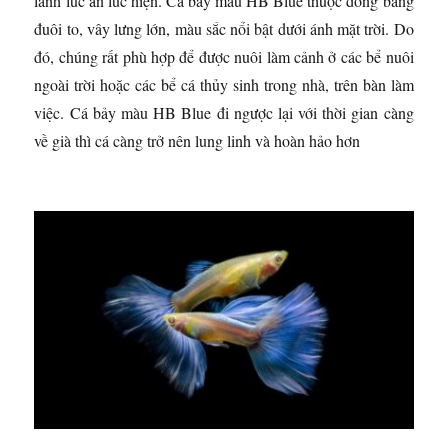
lánh lúc ẩn lúc hiện. Cá bảy màu HB Blue thuộc dòng bảng
đuôi to, vây lưng lớn, màu sắc nổi bật dưới ánh mặt trời. Do
đó, chúng rất phù hợp để được nuôi làm cảnh ở các bể nuôi
ngoài trời hoặc các bể cá thủy sinh trong nhà, trên bàn làm
việc. Cá bảy màu HB Blue đi ngược lại với thời gian càng
về già thì cá càng trở nên lung linh và hoàn hảo hơn