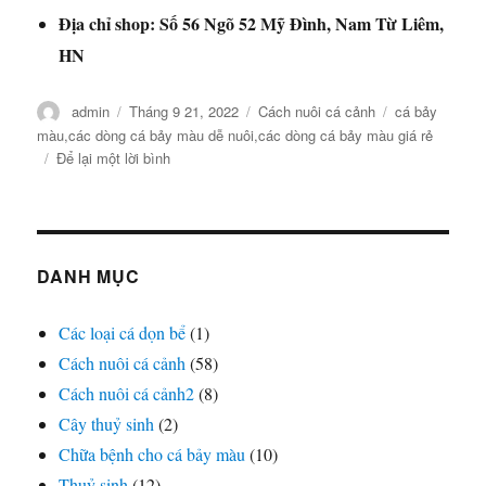
Địa chỉ shop: Số 56 Ngõ 52 Mỹ Đình, Nam Từ Liêm,
HN
Tác
Đăng
Danh
Thẻ
admin
Tháng 9 21, 2022
Cách nuôi cá cảnh
cá bảy
giả
vào
mục
màu
,
các dòng cá bảy màu dễ nuôi
,
các dòng cá bảy màu giá rẻ
ngày
ở
Để lại một lời bình
Các
dòng
cá
bảy
màu
DANH MỤC
dễ
nuôi,
Các loại cá dọn bể
(1)
giá
Cách nuôi cá cảnh
rẻ
(58)
Cách nuôi cá cảnh2
(8)
Cây thuỷ sinh
(2)
Chữa bệnh cho cá bảy màu
(10)
Thuỷ sinh
(12)