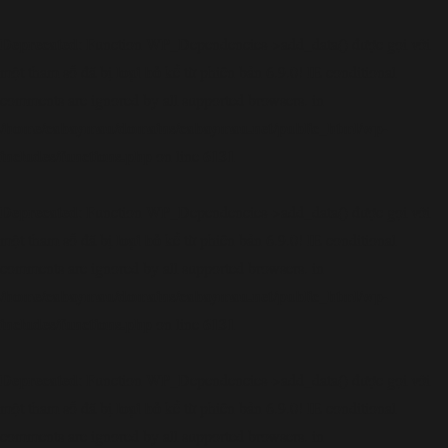
Deprecated
: Function WP_Dependencies->add_data() được gọi với
loại bỏ
một tham số đã bị
kể từ phiên bản 6.9.0! IE conditional
comments are ignored by all supported browsers. in
/home/cabaymau/domains/cabaymau.net/public_html/wp-
includes/functions.php
6131
on line
Deprecated
: Function WP_Dependencies->add_data() được gọi với
loại bỏ
một tham số đã bị
kể từ phiên bản 6.9.0! IE conditional
comments are ignored by all supported browsers. in
/home/cabaymau/domains/cabaymau.net/public_html/wp-
includes/functions.php
6131
on line
Deprecated
: Function WP_Dependencies->add_data() được gọi với
loại bỏ
một tham số đã bị
kể từ phiên bản 6.9.0! IE conditional
comments are ignored by all supported browsers. in