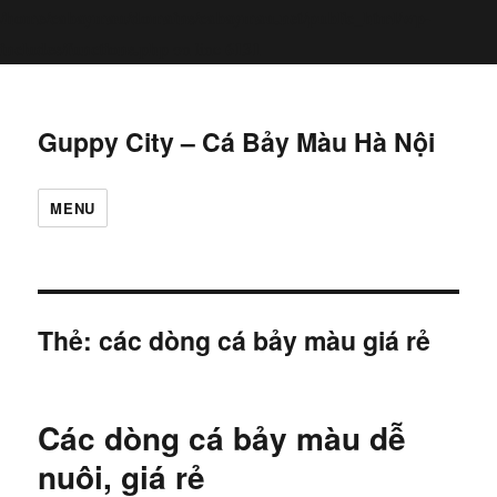
/home/cabaymau/domains/cabaymau.net/public_html/wp-
includes/functions.php
6131
on line
Guppy City – Cá Bảy Màu Hà Nội
MENU
Thẻ:
các dòng cá bảy màu giá rẻ
Các dòng cá bảy màu dễ
nuôi, giá rẻ