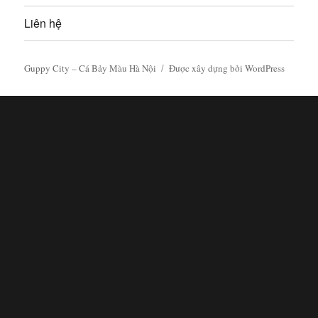
Liên hệ
Guppy City – Cá Bảy Màu Hà Nội
Được xây dựng bởi WordPress