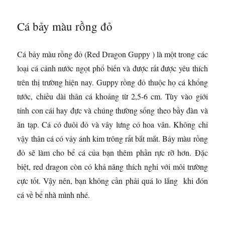
Cá bảy màu rồng đỏ
Cá bảy màu rồng đỏ (Red Dragon Guppy ) là một trong các
loại cá cảnh nước ngọt phổ biến và được rất được yêu thích
trên thị trường hiện nay. Guppy rồng đỏ thuộc họ cá khổng
tước, chiều dài thân cá khoảng từ 2,5-6 cm. Tùy vào giới
tính con cái hay đực và chúng thường sống theo bầy đàn và
ăn tạp. Cá có đuôi đỏ và vây lưng có hoa vân. Không chỉ
vậy thân cá có vảy ánh kim trông rất bắt mắt. Bảy màu rồng
đỏ sẽ làm cho bể cá của bạn thêm phần rực rỡ hơn. Đặc
biệt, red dragon còn có khả năng thích nghi với môi trường
cực tốt. Vậy nên, bạn không cần phải quá lo lắng khi đón
cá về bể nhà mình nhé.