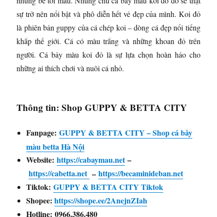
những bể tối màu. Những chú cá bảy màu koi đỏ đỏ sẽ thật
sự trở nên nổi bật và phô diễn hết vẻ đẹp của mình. Koi đỏ
là phiên bản guppy của cá chép koi – dòng cá đẹp nổi tiếng
khắp thế giới. Cá có màu trắng và những khoan đỏ trên
người. Cá bảy màu koi đỏ là sự lựa chọn hoàn hảo cho
những ai thích chơi và nuôi cá nhỏ.
Thông tin: Shop GUPPY & BETTA CITY
Fanpage:
GUPPY & BETTA CITY – Shop cá bảy
màu betta Hà Nội
Website:
https://cabaymau.net
–
https://cabetta.net
https://becaminideban.net
–
Tiktok:
GUPPY & BETTA CITY Tiktok
Shopee:
https://shope.ee/2AnejnZIah
Hotline: 0966.386.480