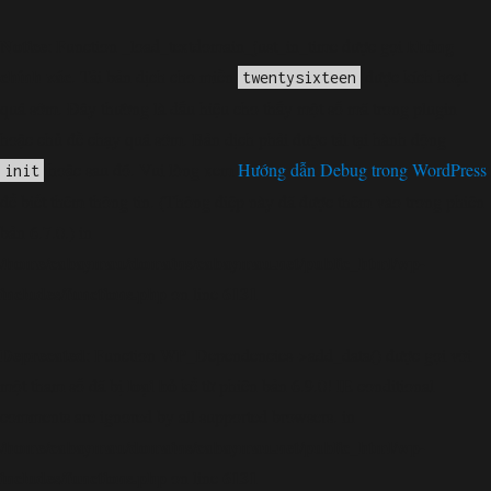
Notice
không
: Function _load_textdomain_just_in_time được gọi
chính xác
. Tải bản dịch cho miền
được kích hoạt
twentysixteen
quá sớm. Đây thường là dấu hiệu cho thấy một số mã trong plugin
hoặc chủ đề chạy quá sớm. Bản dịch phải được tải tại hành động
hoặc sau đó. Vui lòng xem
Hướng dẫn Debug trong WordPress
init
để biết thêm thông tin. (Thông điệp này đã được thêm vào trong phiên
bản 6.7.0.) in
/home/cabaymau/domains/cabaymau.net/public_html/wp-
includes/functions.php
6131
on line
Deprecated
: Function WP_Dependencies->add_data() được gọi với
loại bỏ
một tham số đã bị
kể từ phiên bản 6.9.0! IE conditional
comments are ignored by all supported browsers. in
/home/cabaymau/domains/cabaymau.net/public_html/wp-
includes/functions.php
6131
on line