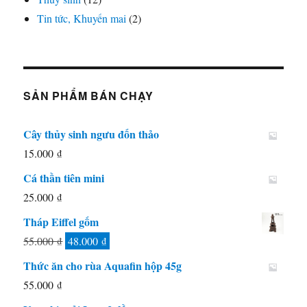
Tin tức, Khuyến mai
(2)
SẢN PHẨM BÁN CHẠY
Cây thủy sinh ngưu đốn thảo
15.000
₫
Cá thần tiên mini
25.000
₫
Tháp Eiffel gốm
Giá
Giá
55.000
₫
48.000
₫
gốc
hiện
Thức ăn cho rùa Aquafin hộp 45g
là:
tại
55.000
₫
55.000 ₫.
là: