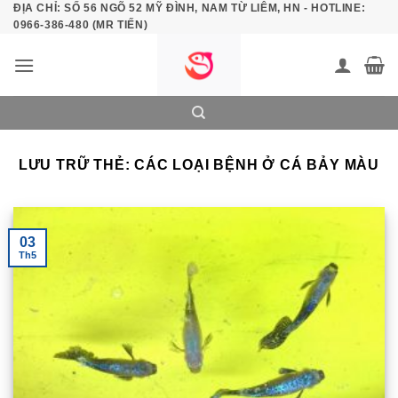
ĐỊA CHỈ: SỐ 56 NGÕ 52 MỸ ĐÌNH, NAM TỪ LIÊM, HN - HOTLINE:
Bỏ
0966-386-480 (MR TIẾN)
qua
nội
dung
LƯU TRỮ THẺ:
CÁC LOẠI BỆNH Ở CÁ BẢY MÀU
03
Th5