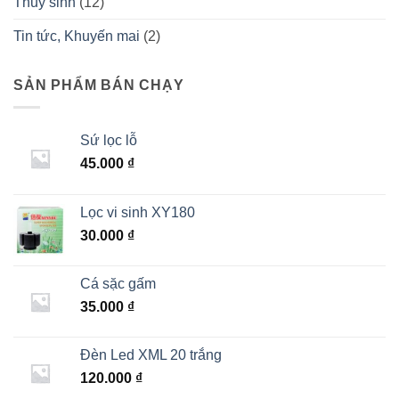
Thuỷ sinh
(12)
Tin tức, Khuyến mai
(2)
SẢN PHẨM BÁN CHẠY
Sứ lọc lỗ
45.000
₫
Lọc vi sinh XY180
30.000
₫
Cá sặc gấm
35.000
₫
Đèn Led XML 20 trắng
120.000
₫