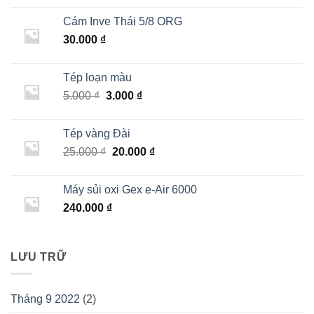
Cám Inve Thái 5/8 ORG
30.000
₫
Tép loạn màu
Giá
Giá
5.000
₫
3.000
₫
gốc
hiện
là:
tại
Tép vàng Đài
5.000 ₫.
là:
Giá
Giá
25.000
₫
20.000
₫
3.000 ₫.
gốc
hiện
là:
tại
Máy sủi oxi Gex e-Air 6000
25.000 ₫.
là:
240.000
₫
20.000 ₫.
LƯU TRỮ
Tháng 9 2022
(2)