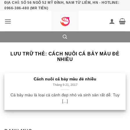
ĐỊA CHỈ: SỐ 56 NGÕ 52 MỸ ĐÌNH, NAM TỪ LIÊM, HN - HOTLINE:
Bỏ
0966-386-480 (MR TIẾN)
qua
nội
dung
LƯU TRỮ THẺ:
CÁCH NUÔI CÁ BẢY MÀU ĐẺ
NHIỀU
Cách nuôi cá bảy màu đẻ nhiều
Tháng 9 21, 2017
Cá bảy màu là loại cá cảnh đẹp nhỏ và sinh sản rất dễ. Tuy
[...]