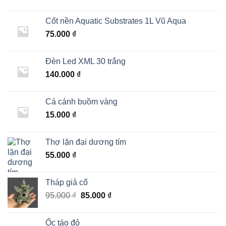
Cốt nền Aquatic Substrates 1L Vũ Aqua
75.000
₫
Đèn Led XML 30 trắng
140.000
₫
Cá cánh buồm vàng
15.000
₫
Thợ lặn đại dương tím
55.000
₫
Tháp giả cổ
Giá
Giá
95.000
₫
85.000
₫
gốc
hiện
là:
tại
Ốc táo đỏ