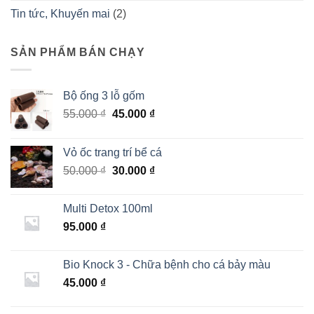
Tin tức, Khuyến mai
(2)
SẢN PHẨM BÁN CHẠY
Bộ ống 3 lỗ gốm
Giá
Giá
55.000
₫
45.000
₫
gốc
hiện
là:
tại
Vỏ ốc trang trí bể cá
55.000 ₫.
là:
Giá
Giá
50.000
₫
30.000
₫
45.000 ₫.
gốc
hiện
là:
tại
Multi Detox 100ml
50.000 ₫.
là:
95.000
₫
30.000 ₫.
Bio Knock 3 - Chữa bệnh cho cá bảy màu
45.000
₫