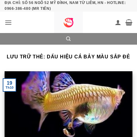
ĐỊA CHỈ: SỐ 56 NGÕ 52 MỸ ĐÌNH, NAM TỪ LIÊM, HN - HOTLINE:
Bỏ
0966-386-480 (MR TIẾN)
qua
nội
dung
LƯU TRỮ THẺ:
DẤU HIỆU CÁ BẢY MÀU SẮP ĐẺ
19
Th10