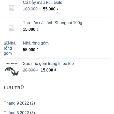
Cá bảy màu Full Gold
Giá
Giá
100.000
₫
55.000
₫
gốc
hiện
là:
tại
Thức ăn cá cảnh Shanghai 100g
100.000 ₫.
là:
15.000
₫
55.000 ₫.
Nhà rông gốm
55.000
₫
Sao nhỏ gốm trang trí bể tép
Giá
Giá
20.000
₫
15.000
₫
gốc
hiện
là:
tại
20.000 ₫.
là:
LƯU TRỮ
15.000 ₫.
Tháng 9 2022
(2)
Tháng 6 2022
(3)