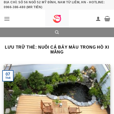
ĐỊA CHỈ: SỐ 56 NGÕ 52 MỸ ĐÌNH, NAM TỪ LIÊM, HN - HOTLINE:
Bỏ
0966-386-480 (MR TIẾN)
qua
nội
dung
LƯU TRỮ THẺ:
NUÔI CÁ BẢY MÀU TRONG HỒ XI
MĂNG
07
Th8