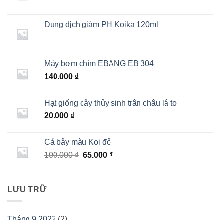
Dung dịch giảm PH Koika 120ml
Máy bơm chìm EBANG EB 304
140.000
₫
Hạt giống cây thủy sinh trân châu lá to
20.000
₫
Cá bảy màu Koi đỏ
Giá
Giá
100.000
₫
65.000
₫
gốc
hiện
là:
tại
100.000 ₫.
là:
LƯU TRỮ
65.000 ₫.
Tháng 9 2022
(2)