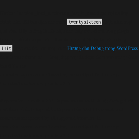
Notice
không
: Function _load_textdomain_just_in_time được gọi
chính xác
. Tải bản dịch cho miền
được kích hoạt
twentysixteen
quá sớm. Đây thường là dấu hiệu cho thấy một số mã trong plugin
hoặc chủ đề chạy quá sớm. Bản dịch phải được tải tại hành động
hoặc sau đó. Vui lòng xem
Hướng dẫn Debug trong WordPress
init
để biết thêm thông tin. (Thông điệp này đã được thêm vào trong phiên
bản 6.7.0.) in
/home/cabaymau/domains/cabaymau.net/public_html/wp-
includes/functions.php
6131
on line
Deprecated
: Function WP_Dependencies->add_data() được gọi với
loại bỏ
một tham số đã bị
kể từ phiên bản 6.9.0! IE conditional
comments are ignored by all supported browsers. in
/home/cabaymau/domains/cabaymau.net/public_html/wp-
includes/functions.php
6131
on line