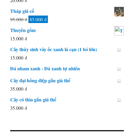
20.000
₫
Tháp giả cổ
Giá
Giá
95.000
₫
85.000
₫
gốc
hiện
Thuyền gốm
là:
tại
15.000
₫
95.000 ₫.
là:
Cây thủy sinh vảy ốc xanh lá cạn (1 bó lớn)
85.000 ₫.
15.000
₫
Đá nham xanh - Đá xanh tự nhiên
Cây đại hồng điệp gắn giá thể
35.000
₫
Cây cỏ thìa gắn giá thể
35.000
₫