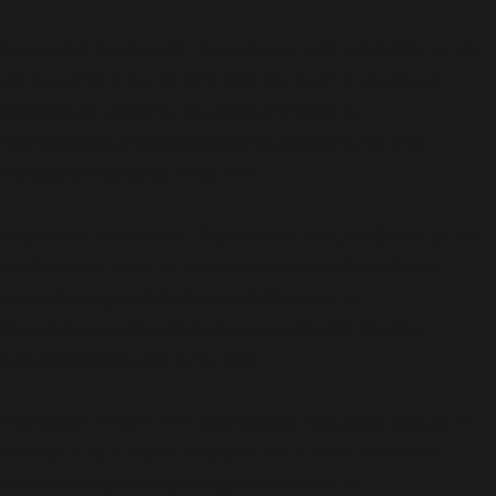
Deprecated
: Function WP_Dependencies->add_data() được gọi với
loại bỏ
một tham số đã bị
kể từ phiên bản 6.9.0! IE conditional
comments are ignored by all supported browsers. in
/home/cabaymau/domains/cabaymau.net/public_html/wp-
includes/functions.php
6131
on line
Deprecated
: Function WP_Dependencies->add_data() được gọi với
loại bỏ
một tham số đã bị
kể từ phiên bản 6.9.0! IE conditional
comments are ignored by all supported browsers. in
/home/cabaymau/domains/cabaymau.net/public_html/wp-
includes/functions.php
6131
on line
Deprecated
: Function WP_Dependencies->add_data() được gọi với
loại bỏ
một tham số đã bị
kể từ phiên bản 6.9.0! IE conditional
comments are ignored by all supported browsers. in