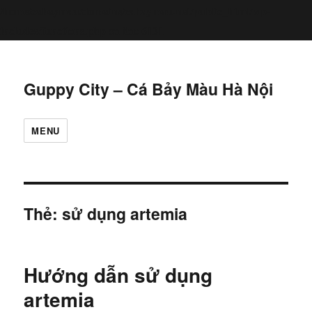
/home/cabaymau/domains/cabaymau.net/public_html/wp-
includes/functions.php
6131
on line
Guppy City – Cá Bảy Màu Hà Nội
MENU
Thẻ:
sử dụng artemia
Hướng dẫn sử dụng
artemia