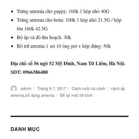
Trứng artemia cho guppy: 100k 1 hộp nhỏ 40G
Trứng artemia cho betta: 100k 1 hộp nhỏ 21.5G / hộp
lớn 160k 42.5G
Bộ ấp và đồ thu hoạch: 30k
Bộ trữ artemia 1 set 10 ống pet + hộp đựng: 50k
Địa chỉ: số 56 ngõ 52 Mỹ Đình, Nam Từ Liêm, Hà Nội.
SDT: 0966386480
Tác
Đăng
Danh
Thẻ
admin
Tháng 9 7, 2017
Cách nuôi cá cảnh
cách ấp
giả
vào
mục
ở
artemia
,
sử dụng artemia
Để lại một lời bình
ngày
Hướng
dẫn
sử
dụng
artemia
DANH MỤC