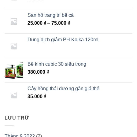
San hô trang trí bể cá
Khoảng
25.000
₫
–
75.000
₫
giá:
từ
Dung dịch giảm PH Koika 120ml
25.000 ₫
đến
75.000 ₫
Bể kính cubic 30 siêu trong
380.000
₫
Cây hồng thái dương gắn giá thể
35.000
₫
LƯU TRỮ
Tháng 9 2022
(2)