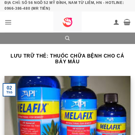
ĐỊA CHỈ: SỐ 56 NGÕ 52 MỸ ĐÌNH, NAM TỪ LIÊM, HN - HOTLINE:
Bỏ
0966-386-480 (MR TIẾN)
qua
nội
dung
LƯU TRỮ THẺ:
THUỐC CHỮA BỆNH CHO CÁ
BẢY MÀU
02
Th5