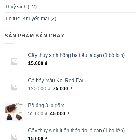
Thuỷ sinh
(12)
Tin tức, Khuyến mai
(2)
SẢN PHẨM BÁN CHẠY
Cây thủy sinh hồng ba tiêu lá cạn (1 bó lớn)
15.000
₫
Cá bảy màu Koi Red Ear
Giá
Giá
120.000
₫
75.000
₫
gốc
hiện
là:
tại
Bộ ống 3 lỗ gốm
120.000 ₫.
là:
Giá
Giá
55.000
₫
45.000
₫
75.000 ₫.
gốc
hiện
là:
tại
Cây thủy sinh luân thảo đỏ lá cạn (1 bó lớn)
55.000 ₫.
là:
15.000
₫
45.000 ₫.