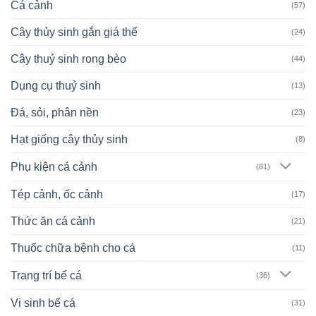
Cá cảnh
(57)
Cây thủy sinh gắn giá thể
(24)
Cây thuỷ sinh rong bèo
(44)
Dụng cụ thuỷ sinh
(13)
Đá, sỏi, phân nền
(23)
Hạt giống cây thủy sinh
(8)
Phụ kiện cá cảnh
(81)
Tép cảnh, ốc cảnh
(17)
Thức ăn cá cảnh
(21)
Thuốc chữa bệnh cho cá
(11)
Trang trí bể cá
(36)
Vi sinh bể cá
(31)