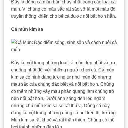
Đây là dòng cá mún bán chạy nhất trong các loại cá
mún. Vì chúng có màu sắc rất sặc sỡ là một màu đỏ
truyền thống khiến cho bể cá được nổi bật hơn hẳn.
Cá mún kim sa
Đây là một trong những loại cá mún đẹp nhất và ưa
chuộng nhất đối với những người chơi cá. Cá mún
kim sa có hình dáng tương tự như mún đỏ nhưng
màu sắc của chúng đặc biệt và nổi bật hơn. Chúng
có thêm những vảy màu phản quang làm chúng trở
nên nổi bật hơn. Dưới ánh sáng đèn led ngắm
những chú mún kim sa sẽ rất thú vị. Dòng cá này
đang là một trong những dòng cá hot trên thị trường.
Mún kim sa rất khoẻ và rất thân thiện. Chúng có thể
bơi thành những đàn lớn.