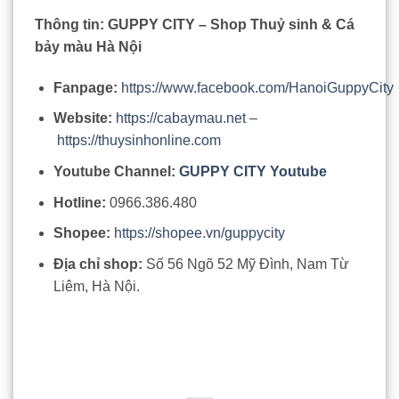
Thông tin: GUPPY CITY – Shop Thuỷ sinh & Cá
bảy màu Hà Nội
Fanpage:
https://www.facebook.com/HanoiGuppyCity
Website:
https://cabaymau.net
–
https://thuysinhonline.com
Youtube Channel:
GUPPY CITY Youtube
Hotline:
0966.386.480
Shopee:
https://shopee.vn/guppycity
Địa chỉ shop:
Số 56 Ngõ 52 Mỹ Đình, Nam Từ
Liêm, Hà Nội.