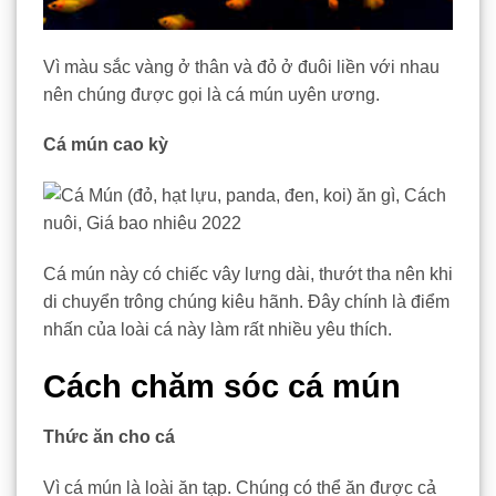
Vì màu sắc vàng ở thân và đỏ ở đuôi liền với nhau
nên chúng được gọi là cá mún uyên ương.
Cá mún cao kỳ
Cá mún này có chiếc vây lưng dài, thướt tha nên khi
di chuyển trông chúng kiêu hãnh. Đây chính là điểm
nhấn của loài cá này làm rất nhiều yêu thích.
Cách chăm sóc cá mún
Thức ăn cho cá
Vì cá mún là loài ăn tạp. Chúng có thể ăn được cả