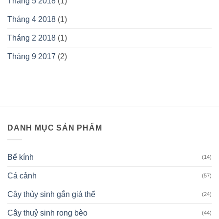
Tháng 5 2018
(1)
Tháng 4 2018
(1)
Tháng 2 2018
(1)
Tháng 9 2017
(2)
DANH MỤC SẢN PHẨM
Bể kính
(14)
Cá cảnh
(57)
Cây thủy sinh gắn giá thể
(24)
Cây thuỷ sinh rong bèo
(44)