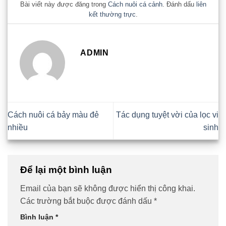
Bài viết này được đăng trong
Cách nuôi cá cảnh
. Đánh dấu
liên
kết thường trực
.
ADMIN
Cách nuôi cá bảy màu đẻ
Tác dụng tuyệt vời của lọc vi
nhiều
sinh
Để lại một bình luận
Email của bạn sẽ không được hiển thị công khai.
Các trường bắt buộc được đánh dấu
*
Bình luận
*