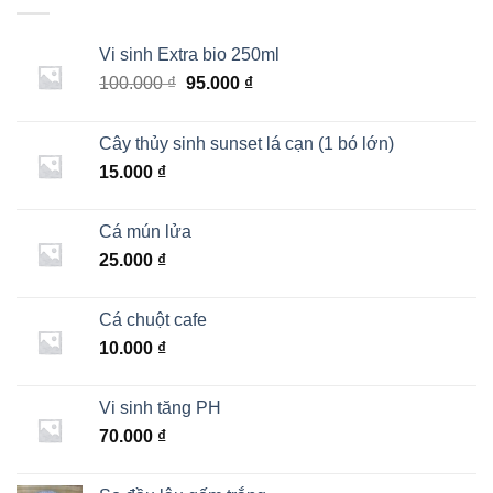
Vi sinh Extra bio 250ml
Giá
Giá
100.000
₫
95.000
₫
gốc
hiện
là:
tại
Cây thủy sinh sunset lá cạn (1 bó lớn)
100.000 ₫.
là:
15.000
₫
95.000 ₫.
Cá mún lửa
25.000
₫
Cá chuột cafe
10.000
₫
Vi sinh tăng PH
70.000
₫