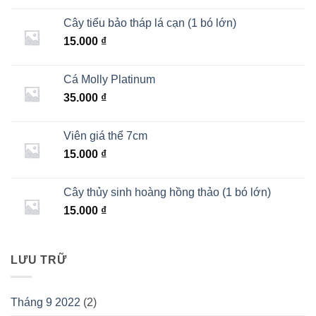
là:
tại
Cây tiểu bảo tháp lá cạn (1 bó lớn)
20.000 ₫.
là:
15.000
₫
15.000 ₫.
Cá Molly Platinum
35.000
₫
Viên giá thể 7cm
15.000
₫
Cây thủy sinh hoàng hồng thảo (1 bó lớn)
15.000
₫
LƯU TRỮ
Tháng 9 2022
(2)