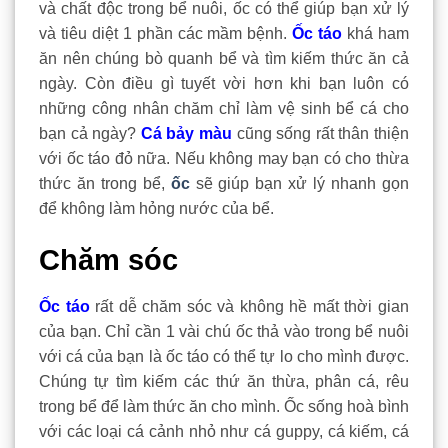
và chất độc trong bể nuôi, ốc có thể giúp bạn xử lý
và tiêu diệt 1 phần các mầm bệnh.
Ốc táo
khá ham
ăn nên chúng bò quanh bể và tìm kiếm thức ăn cả
ngày. Còn điều gì tuyết vời hơn khi bạn luôn có
những công nhân chăm chỉ làm vệ sinh bể cá cho
bạn cả ngày?
Cá bảy màu
cũng sống rất thân thiện
với ốc táo đỏ nữa. Nếu không may bạn có cho thừa
thức ăn trong bể,
ốc
sẽ giúp bạn xử lý nhanh gọn
để không làm hỏng nước của bể.
Chăm sóc
Ốc táo
rất dễ chăm sóc và không hề mất thời gian
của bạn. Chỉ cần 1 vài chú ốc thả vào trong bể nuôi
với cá của bạn là ốc táo có thể tự lo cho mình được.
Chúng tự tìm kiếm các thứ ăn thừa, phân cá, rêu
trong bể để làm thức ăn cho mình. Ốc sống hoà bình
với các loại cá cảnh nhỏ như cá guppy, cá kiếm, cá