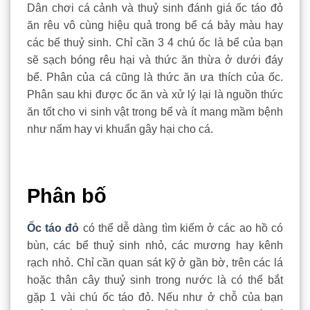
Dân chơi cá cảnh và thuỷ sinh đánh giá ốc táo đỏ
ăn rêu vô cùng hiệu quả trong bể cá bảy màu hay
các bể thuỷ sinh. Chỉ cần 3 4 chú ốc là bể của bạn
sẽ sạch bóng rêu hại và thức ăn thừa ở dưới đáy
bể. Phân của cá cũng là thức ăn ưa thích của ốc.
Phân sau khi được ốc ăn và xử lý lại là nguồn thức
ăn tốt cho vi sinh vật trong bể và ít mang mầm bệnh
như nấm hay vi khuẩn gây hại cho cá.
Phân bố
Ốc táo đỏ
có thể dễ dàng tìm kiếm ở các ao hồ có
bùn, các bể thuỷ sinh nhỏ, các mương hay kênh
rạch nhỏ. Chỉ cần quan sát kỹ ở gần bờ, trên các lá
hoặc thân cây thuỷ sinh trong nước là có thể bắt
gặp 1 vài chú ốc táo đỏ. Nếu như ở chỗ của bạn