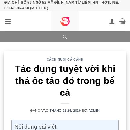
ĐỊA CHỈ: SỐ 56 NGÕ 52 MỸ ĐÌNH, NAM TỪ LIÊM, HN - HOTLINE:
Bỏ
0966-386-480 (MR TIẾN)
qua
nội
dung
CÁCH NUÔI CÁ CẢNH
Tác dụng tuyệt vời khi
thả ốc táo đỏ trong bể
cá
ĐĂNG VÀO
THÁNG 11 25, 2019
BỞI
ADMIN
Nội dung bài viết