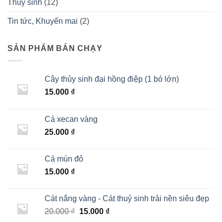
Thuỷ sinh
(12)
Tin tức, Khuyến mai
(2)
SẢN PHẨM BÁN CHẠY
Cây thủy sinh đại hồng điệp (1 bó lớn)
15.000
₫
Cá xecan vàng
25.000
₫
Cá mún đỏ
15.000
₫
Cát nắng vàng - Cát thuỷ sinh trải nền siêu đẹp
Giá
Giá
20.000
₫
15.000
₫
gốc
hiện