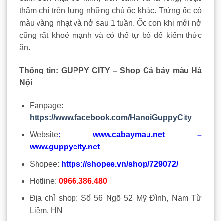
thậm chí trên lưng những chú ốc khác. Trứng ốc có
màu vàng nhạt và nở sau 1 tuần. Ốc con khi mới nở
cũng rất khoẻ mạnh và có thể tự bò để kiếm thức
ăn.
Thông tin: GUPPY CITY – Shop Cá bảy màu Hà
Nội
Fanpage:
https://www.facebook.com/HanoiGuppyCity
Website
:
www.cabaymau.net
–
www.guppycity.net
Shopee:
https://shopee.vn/shop/729072/
Hotline:
0966.386.480
Địa chỉ shop: Số 56 Ngõ 52 Mỹ Đình, Nam Từ
Liêm, HN