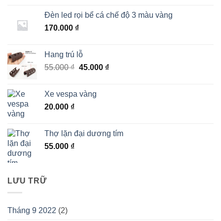
Đèn led rọi bể cá chế độ 3 màu vàng
170.000
₫
Hang trú lỗ
Giá
Giá
55.000
₫
45.000
₫
gốc
hiện
là:
tại
Xe vespa vàng
55.000 ₫.
là:
20.000
₫
45.000 ₫.
Thợ lặn đại dương tím
55.000
₫
LƯU TRỮ
Tháng 9 2022
(2)