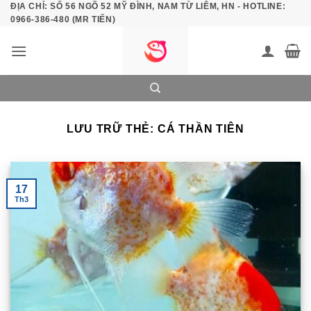
ĐỊA CHỈ: SỐ 56 NGÕ 52 MỸ ĐÌNH, NAM TỪ LIÊM, HN - HOTLINE:
Bỏ
0966-386-480 (MR TIẾN)
qua
nội
dung
LƯU TRỮ THẺ:
CÁ THẦN TIÊN
17
Th3