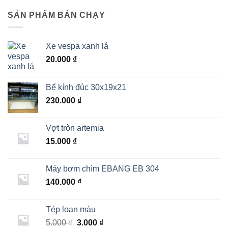
bình
nhất
loại
luận
thuốc
SẢN PHẨM BÁN CHẠY
ở
diệt
Top
rêu
5
bể
loại
cá
vi
tốt
Xe vespa xanh lá
sinh
nhất
bể
20.000
₫
cá
tốt
nhất
Bể kính đúc 30x19x21
230.000
₫
Vợt tròn artemia
15.000
₫
Máy bơm chìm EBANG EB 304
140.000
₫
Tép loạn màu
Giá
Giá
5.000
₫
3.000
₫