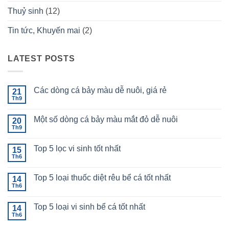
Thuỷ sinh
(12)
Tin tức, Khuyến mai
(2)
LATEST POSTS
Các dòng cá bảy màu dễ nuôi, giá rẻ
21
Th9
Không
có
bình
Một số dòng cá bảy màu mắt đỏ dễ nuôi
20
luận
ở
Th9
Không
Các
có
dòng
bình
cá
Top 5 lọc vi sinh tốt nhất
15
luận
bảy
ở
Th6
Không
màu
Một
có
dễ
số
bình
nuôi,
dòng
Top 5 loại thuốc diệt rêu bể cá tốt nhất
14
luận
giá
cá
ở
Th6
rẻ
Không
bảy
Top
có
màu
5
bình
mắt
lọc
Top 5 loại vi sinh bể cá tốt nhất
14
luận
đỏ
vi
ở
Th6
dễ
Không
sinh
Top
nuôi
có
tốt
5