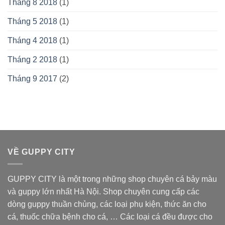
Tháng 8 2018
(1)
Tháng 5 2018
(1)
Tháng 4 2018
(1)
Tháng 2 2018
(1)
Tháng 9 2017
(2)
VỀ GUPPY CITY
GUPPY CITY là một trong những shop chuyên cá bảy màu
và guppy lớn nhất Hà Nội. Shop chuyên cung cấp các
dòng guppy thuần chủng, các loại phụ kiện, thức ăn cho
cá, thuốc chữa bệnh cho cá, … Các loại cá đều được cho