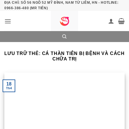
ĐỊA CHỈ: SỐ 56 NGÕ 52 MỸ ĐÌNH, NAM TỪ LIÊM, HN - HOTLINE:
Bỏ
0966-386-480 (MR TIẾN)
qua
nội
dung
LƯU TRỮ THẺ:
CÁ THẦN TIÊN BỊ BỆNH VÀ CÁCH
CHỮA TRỊ
18
Th4