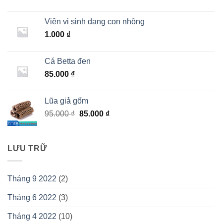
gốc
hiện
là:
tại
Viên vi sinh dạng con nhộng
5.000 ₫.
là:
1.000
₫
3.000 ₫.
Cá Betta đen
85.000
₫
Lũa giả gốm
Giá
Giá
95.000
₫
85.000
₫
gốc
hiện
là:
tại
95.000 ₫.
là:
LƯU TRỮ
85.000 ₫.
Tháng 9 2022
(2)
Tháng 6 2022
(3)
Tháng 4 2022
(10)