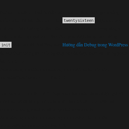
Notice
không
: Function _load_textdomain_just_in_time được gọi
chính xác
. Tải bản dịch cho miền
được kích hoạt
twentysixteen
quá sớm. Đây thường là dấu hiệu cho thấy một số mã trong plugin
hoặc chủ đề chạy quá sớm. Bản dịch phải được tải tại hành động
hoặc sau đó. Vui lòng xem
Hướng dẫn Debug trong WordPress
init
để biết thêm thông tin. (Thông điệp này đã được thêm vào trong phiên
bản 6.7.0.) in
/home/cabaymau/domains/cabaymau.net/public_html/wp-
includes/functions.php
6131
on line
Deprecated
: Function WP_Dependencies->add_data() được gọi với
loại bỏ
một tham số đã bị
kể từ phiên bản 6.9.0! IE conditional
comments are ignored by all supported browsers. in
/home/cabaymau/domains/cabaymau.net/public_html/wp-
includes/functions.php
6131
on line