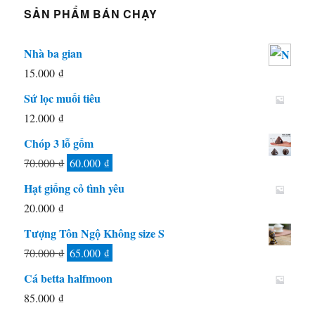
SẢN PHẨM BÁN CHẠY
Nhà ba gian
15.000
₫
Sứ lọc muối tiêu
12.000
₫
Chóp 3 lỗ gốm
Giá
Giá
70.000
₫
60.000
₫
gốc
hiện
Hạt giống cỏ tình yêu
là:
tại
20.000
₫
70.000 ₫.
là:
Tượng Tôn Ngộ Không size S
60.000 ₫.
Giá
Giá
70.000
₫
65.000
₫
gốc
hiện
Cá betta halfmoon
là:
tại
85.000
₫
70.000 ₫.
là: