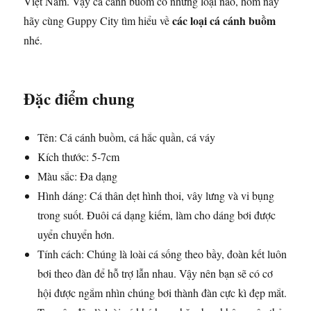
Việt Nam. Vậy cá cánh buồm có những loại nào, hôm nay
các loại cá cánh buồm
hãy cùng Guppy City tìm hiểu về
nhé.
Đặc điểm chung
Tên: Cá cánh buồm, cá hắc quần, cá váy
Kích thước: 5-7cm
Màu sắc: Đa dạng
Hình dáng: Cá thân dẹt hình thoi, vây lưng và vi bụng
trong suốt. Đuôi cá dạng kiếm, làm cho dáng bơi được
uyển chuyển hơn.
Tính cách: Chúng là loài cá sống theo bầy, đoàn kết luôn
bơi theo đàn để hỗ trợ lẫn nhau. Vậy nên bạn sẽ có cơ
hội được ngắm nhìn chúng bơi thành đàn cực kì đẹp mắt.