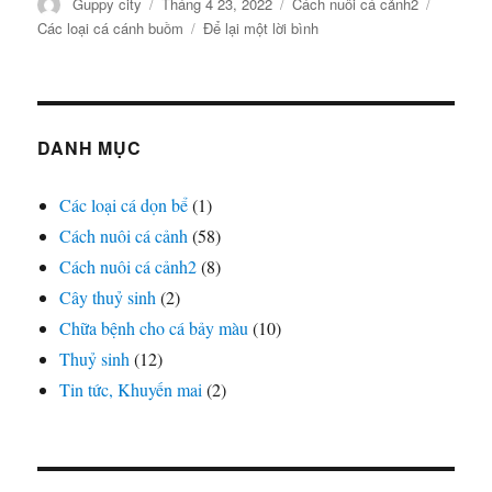
Tác
Đăng
Danh
Thẻ
Guppy city
Tháng 4 23, 2022
Cách nuôi cá cảnh2
giả
vào
mục
ở
Các loại cá cánh buồm
Để lại một lời bình
ngày
Các
loại
cá
cánh
buồm
DANH MỤC
Các loại cá dọn bể
(1)
Cách nuôi cá cảnh
(58)
Cách nuôi cá cảnh2
(8)
Cây thuỷ sinh
(2)
Chữa bệnh cho cá bảy màu
(10)
Thuỷ sinh
(12)
Tin tức, Khuyến mai
(2)