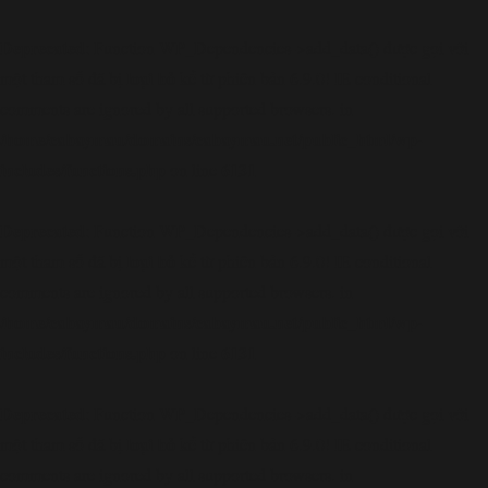
Deprecated
: Function WP_Dependencies->add_data() được gọi với
loại bỏ
một tham số đã bị
kể từ phiên bản 6.9.0! IE conditional
comments are ignored by all supported browsers. in
/home/cabaymau/domains/cabaymau.net/public_html/wp-
includes/functions.php
6131
on line
Deprecated
: Function WP_Dependencies->add_data() được gọi với
loại bỏ
một tham số đã bị
kể từ phiên bản 6.9.0! IE conditional
comments are ignored by all supported browsers. in
/home/cabaymau/domains/cabaymau.net/public_html/wp-
includes/functions.php
6131
on line
Deprecated
: Function WP_Dependencies->add_data() được gọi với
loại bỏ
một tham số đã bị
kể từ phiên bản 6.9.0! IE conditional
comments are ignored by all supported browsers. in