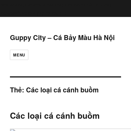
/home/cabaymau/domains/cabaymau.net/public_html/wp-
includes/functions.php
6131
on line
Guppy City – Cá Bảy Màu Hà Nội
MENU
Thẻ:
Các loại cá cánh buồm
Các loại cá cánh buồm