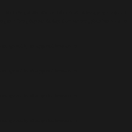
. Đây thường là dấu hiệu cho thấy một số mã trong plugin hoặc chủ
ông tin. (Thông điệp này đã được thêm vào trong phiên bản 6.7.0.) in
are ignored by all supported browsers. in
are ignored by all supported browsers. in
are ignored by all supported browsers. in
are ignored by all supported browsers. in