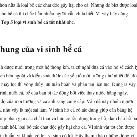
 hơn nữa là loại bỏ các chất độc gây hại cho cá. Nhưng để biết được loạ
cho bể cá thì chắc hẳn nhiều người vẫn chưa biết. Vì vậy hãy cùng
Top 5 loại vi sinh bể cá tốt nhất
u
nhé.
hung của vi sinh bể cá
nh được nuôi trong một hệ thống kín, ta cứ nghĩ đưa cá vào hồ sẽ cách l
iên bên ngoài và kiểm soát được các yếu tố môi trường như nhiệt độ, độ
 máy lọc thì vòng thủy lưu tuần hoàn và phân tán liên tục. Đúng là vậy,
trình nuôi cá, bể của bạn bị tác động bởi việc thay nước hằng ngày,
t độ của môi trường và cả ánh sáng cung cấp. Vấn đề này nhiều người
 như vậy là một sai lầm. Vi sinh hồ cá có tác dụng giúp cân bằng hệ
giúp phân giải các chất thải và hữu cơ tồn đọng trong hồ, đảm bảo hồ b
tanh hôi, loại bỏ các chất độc gây hại cho cá. Vi sinh vật tốt còn được
lợi khuẩn, vi khuẩn có lợi, vi sinh có lợi. Hãy tham khảo những dòng vi