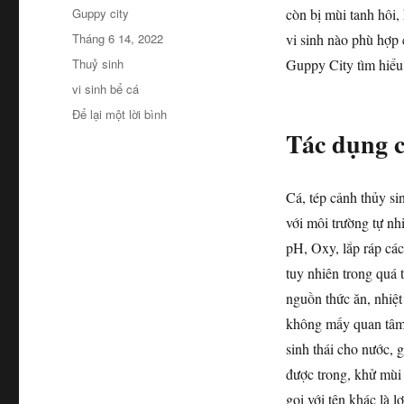
Tác
Guppy city
còn bị mùi tanh hôi,
giả
Đăng
Tháng 6 14, 2022
vi sinh nào phù hợp 
vào
Danh
Thuỷ sinh
Guppy City tìm hiể
ngày
mục
Thẻ
vi sinh bể cá
ở
Để lại một lời bình
Top
Tác dụng c
5
loại
vi
Cá, tép cảnh thủy si
sinh
với môi trường tự nh
bể
cá
pH, Oxy, lắp ráp các
tốt
tuy nhiên trong quá 
nhất
nguồn thức ăn, nhiệ
không mấy quan tâm,
sinh thái cho nước, 
được trong, khử mùi 
gọi với tên khác là 