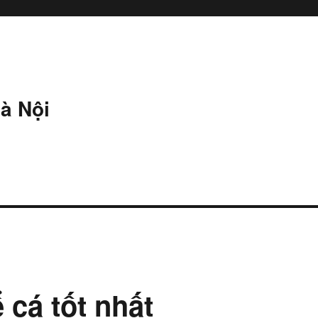
à Nội
ể cá tốt nhất