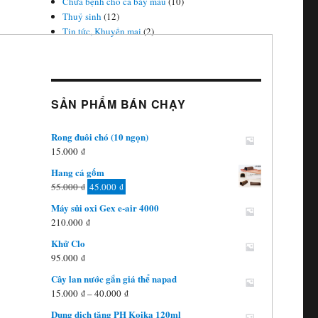
Chữa bệnh cho cá bảy màu
(10)
Thuỷ sinh
(12)
Tin tức, Khuyến mai
(2)
SẢN PHẨM BÁN CHẠY
Rong đuôi chó (10 ngọn)
15.000
₫
Hang cá gốm
Giá
Giá
55.000
₫
45.000
₫
gốc
hiện
Máy sủi oxi Gex e-air 4000
là:
tại
210.000
₫
55.000 ₫.
là:
Khử Clo
45.000 ₫.
95.000
₫
Cây lan nước gắn giá thể napad
Khoảng
15.000
₫
–
40.000
₫
giá:
Dung dịch tăng PH Koika 120ml