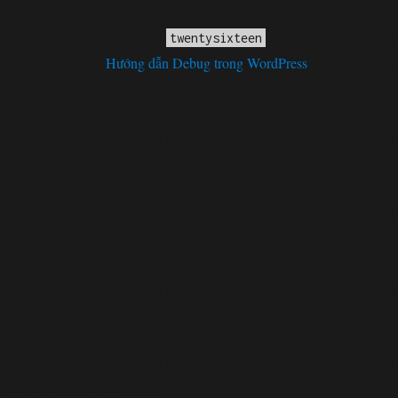
h xác
. Tải bản dịch cho miền
được kích hoạt quá sớm
twentysixteen
 đó. Vui lòng xem
Hướng dẫn Debug trong WordPress
để biết thêm th
functions.php
6131
on line
loại bỏ
t tham số đã bị
kể từ phiên bản 6.9.0! IE conditional comments 
functions.php
6131
on line
loại bỏ
t tham số đã bị
kể từ phiên bản 6.9.0! IE conditional comments 
functions.php
6131
on line
loại bỏ
t tham số đã bị
kể từ phiên bản 6.9.0! IE conditional comments 
functions.php
6131
on line
loại bỏ
t tham số đã bị
kể từ phiên bản 6.9.0! IE conditional comments 
functions.php
6131
on line