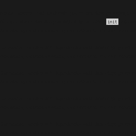
Notice
không chín
: Function _load_textdomain_just_in_time được gọi
đề chạy quá sớm. Bản dịch phải được tải tại hành động
hoặc sau
init
/home/cabaymau/domains/cabaymau.net/public_html/wp-includes/
Deprecated
: Function WP_Dependencies->add_data() được gọi với mộ
/home/cabaymau/domains/cabaymau.net/public_html/wp-includes/
Deprecated
: Function WP_Dependencies->add_data() được gọi với mộ
/home/cabaymau/domains/cabaymau.net/public_html/wp-includes/
Deprecated
: Function WP_Dependencies->add_data() được gọi với mộ
/home/cabaymau/domains/cabaymau.net/public_html/wp-includes/
Deprecated
: Function WP_Dependencies->add_data() được gọi với mộ
/home/cabaymau/domains/cabaymau.net/public_html/wp-includes/