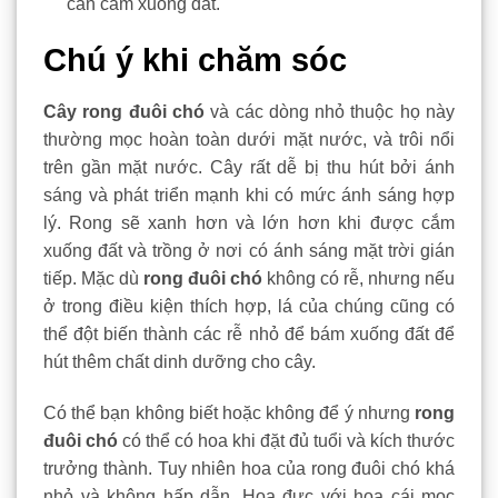
cần cắm xuống đất.
Chú ý khi chăm sóc
Cây rong đuôi chó
và các dòng nhỏ thuộc họ này
thường mọc hoàn toàn dưới mặt nước, và trôi nổi
trên gần mặt nước. Cây rất dễ bị thu hút bởi ánh
sáng và phát triển mạnh khi có mức ánh sáng hợp
lý. Rong sẽ xanh hơn và lớn hơn khi được cắm
xuống đất và trồng ở nơi có ánh sáng mặt trời gián
tiếp. Mặc dù
rong đuôi chó
không có rễ, nhưng nếu
ở trong điều kiện thích hợp, lá của chúng cũng có
thể đột biến thành các rễ nhỏ để bám xuống đất để
hút thêm chất dinh dưỡng cho cây.
Có thể bạn không biết hoặc không để ý nhưng
rong
đuôi chó
có thể có hoa khi đặt đủ tuổi và kích thước
trưởng thành. Tuy nhiên hoa của rong đuôi chó khá
nhỏ và không hấp dẫn. Hoa đực với hoa cái mọc