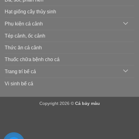
Hạt giống cây thủy sinh
Phụ kiện cá cảnh
Tép cảnh, ốc cảnh
Thức ăn cá cảnh
Thuốc chữa bệnh cho cá
Trang trí bể cá
Vi sinh bể cá
Copyright 2026 ©
Cá bảy màu