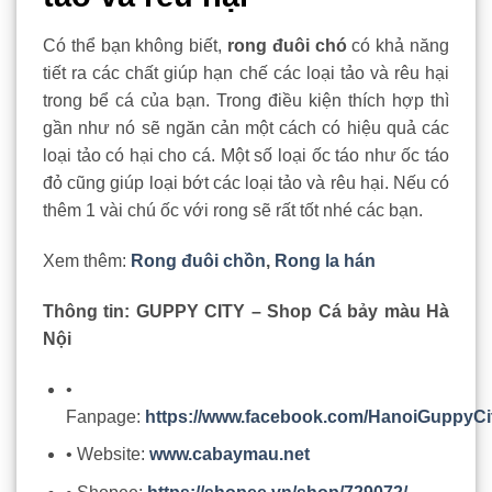
Có thể bạn không biết,
rong đuôi chó
có khả năng
tiết ra các chất giúp hạn chế các loại tảo và rêu hại
trong bể cá của bạn. Trong điều kiện thích hợp thì
gần như nó sẽ ngăn cản một cách có hiệu quả các
loại tảo có hại cho cá. Một số loại ốc táo như ốc táo
đỏ cũng giúp loại bớt các loại tảo và rêu hại. Nếu có
thêm 1 vài chú ốc với rong sẽ rất tốt nhé các bạn.
Xem thêm:
Rong đuôi chồn
,
Rong la hán
Thông tin: GUPPY CITY – Shop Cá bảy màu Hà
Nội
•
Fanpage:
https://www.facebook.com/HanoiGuppyCi
• Website:
www.cabaymau.net