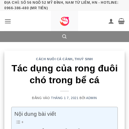
ĐỊA CHỈ: SỐ 56 NGÕ 52 MỸ ĐÌNH, NAM TỪ LIÊM, HN - HOTLINE:
Bỏ
0966-386-480 (MR TIẾN)
qua
nội
dung
CÁCH NUÔI CÁ CẢNH
,
THUỶ SINH
Tác dụng của rong đuôi
chó trong bể cá
ĐĂNG VÀO
THÁNG 1 7, 2021
BỞI
ADMIN
Nội dung bài viết