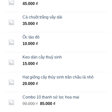
45.000
₫
Cá chuột trắng vây dài
35.000
₫
Ốc táo đỏ
10.000
₫
Keo dán cây thuỷ sinh
15.000
₫
Hạt giống cây thủy sinh trân châu lá nhỏ
20.000
₫
Combo 10 thanh sứ lọc hoa mai
Giá
Giá
90.000
₫
85.000
₫
gốc
hiện