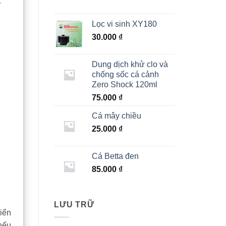
c
Lọc vi sinh XY180
30.000
₫
Dung dịch khử clo và
chống sốc cá cảnh
Zero Shock 120ml
75.000
₫
Cá mây chiều
25.000
₫
Cá Betta đen
85.000
₫
LƯU TRỮ
riển
nếu