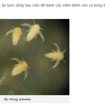
ức ăn tươi sống hay cám để tránh các mầm bệnh cho cá trong t
Ấu trùng artemia