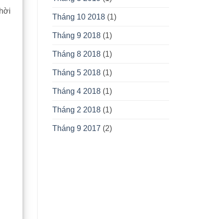
hời
Tháng 10 2018
(1)
Tháng 9 2018
(1)
Tháng 8 2018
(1)
Tháng 5 2018
(1)
Tháng 4 2018
(1)
Tháng 2 2018
(1)
Tháng 9 2017
(2)