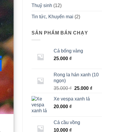
Thuỷ sinh
(12)
Tin tức, Khuyến mai
(2)
SẢN PHẨM BÁN CHẠY
Cá bống vàng
25.000
₫
Rong la hán xanh (10
ngọn)
Giá
Giá
35.000
₫
25.000
₫
gốc
hiện
Xe vespa xanh lá
là:
tại
20.000
₫
35.000 ₫.
là:
25.000 ₫.
Cá cầu vồng
10.000
₫