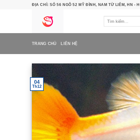
Bỏ
ĐỊA CHỈ: SỐ 56 NGÕ 52 MỸ ĐÌNH, NAM TỪ LIÊM, HN - H
qua
Tìm
nội
kiếm:
dung
TRANG CHỦ
LIÊN HỆ
04
Th12