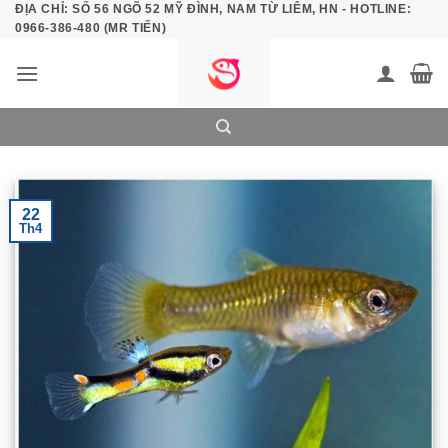
ĐỊA CHỈ: SỐ 56 NGÕ 52 MỸ ĐÌNH, NAM TỪ LIÊM, HN - HOTLINE:
Bỏ
0966-386-480 (MR TIẾN)
qua
nội
dung
22
Th4