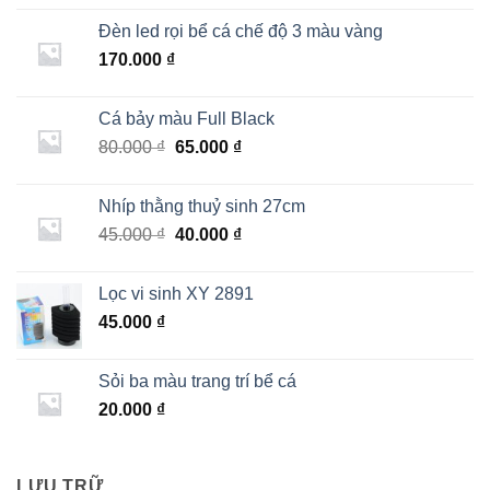
Đèn led rọi bể cá chế độ 3 màu vàng
170.000
₫
Cá bảy màu Full Black
Giá
Giá
80.000
₫
65.000
₫
gốc
hiện
là:
tại
Nhíp thằng thuỷ sinh 27cm
80.000 ₫.
là:
Giá
Giá
45.000
₫
40.000
₫
65.000 ₫.
gốc
hiện
là:
tại
Lọc vi sinh XY 2891
45.000 ₫.
là:
45.000
₫
40.000 ₫.
Sỏi ba màu trang trí bể cá
20.000
₫
LƯU TRỮ