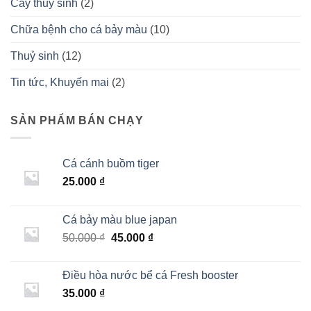
Cây thuỷ sinh
(2)
Chữa bệnh cho cá bảy màu
(10)
Thuỷ sinh
(12)
Tin tức, Khuyến mai
(2)
SẢN PHẨM BÁN CHẠY
Cá cánh buồm tiger
25.000
₫
Cá bảy màu blue japan
Giá
Giá
50.000
₫
45.000
₫
gốc
hiện
là:
tại
Điều hòa nước bể cá Fresh booster
50.000 ₫.
là:
35.000
₫
45.000 ₫.