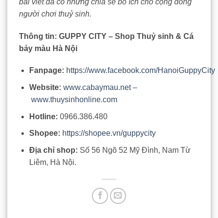
bài viết đã có những chia sẻ bổ ích cho cộng đồng
người chơi thuỷ sinh.
Thông tin: GUPPY CITY – Shop Thuỷ sinh & Cá
bảy màu Hà Nội
Fanpage:
https://www.facebook.com/HanoiGuppyCity
Website:
www.cabaymau.net
–
www.thuysinhonline.com
Hotline:
0966.386.480
Shopee:
https://shopee.vn/guppycity
Địa chỉ shop:
Số 56 Ngõ 52 Mỹ Đình, Nam Từ
Liêm, Hà Nội.