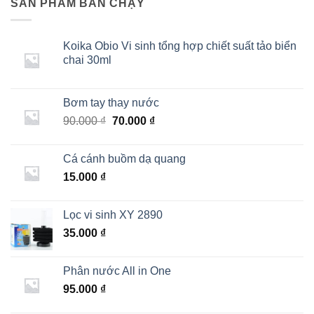
SẢN PHẨM BÁN CHẠY
Koika Obio Vi sinh tổng hợp chiết suất tảo biển
chai 30ml
Bơm tay thay nước
Giá
Giá
90.000
₫
70.000
₫
gốc
hiện
là:
tại
Cá cánh buồm dạ quang
90.000 ₫.
là:
15.000
₫
70.000 ₫.
Lọc vi sinh XY 2890
35.000
₫
Phân nước All in One
95.000
₫