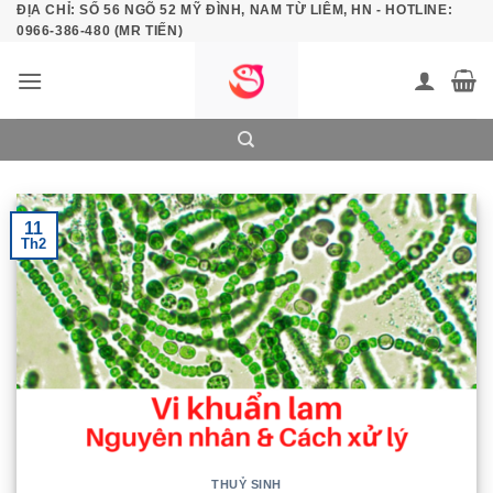
ĐỊA CHỈ: SỐ 56 NGÕ 52 MỸ ĐÌNH, NAM TỪ LIÊM, HN - HOTLINE:
Bỏ
0966-386-480 (MR TIẾN)
qua
nội
dung
11
Th2
THUỶ SINH