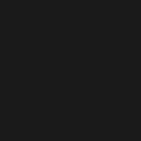
Deprecated
: Function WP_Dependencies->add_data() được gọi với
loại bỏ
một tham số đã bị
kể từ phiên bản 6.9.0! IE conditional
comments are ignored by all supported browsers. in
/home/cabaymau/domains/cabaymau.net/public_html/wp-
includes/functions.php
6131
on line
Deprecated
: Function WP_Dependencies->add_data() được gọi với
loại bỏ
một tham số đã bị
kể từ phiên bản 6.9.0! IE conditional
comments are ignored by all supported browsers. in
/home/cabaymau/domains/cabaymau.net/public_html/wp-
includes/functions.php
6131
on line
Deprecated
: Function WP_Dependencies->add_data() được gọi với
loại bỏ
một tham số đã bị
kể từ phiên bản 6.9.0! IE conditional
comments are ignored by all supported browsers. in