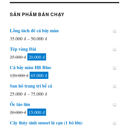
SẢN PHẨM BÁN CHẠY
Lồng tách đẻ cá bảy màu
Khoảng
35.000
₫
–
50.000
₫
giá:
Tép vàng Đài
từ
Giá
Giá
25.000
₫
20.000
₫
35.000 ₫
gốc
hiện
Cá bảy màu HB Blue
đến
là:
tại
Giá
Giá
120.000
₫
65.000
₫
50.000 ₫
25.000 ₫.
là:
gốc
hiện
San hô trang trí bể cá
20.000 ₫.
là:
tại
Khoảng
25.000
₫
–
75.000
₫
120.000 ₫.
là:
giá:
Ốc táo tím
65.000 ₫.
từ
Giá
Giá
20.000
₫
15.000
₫
25.000 ₫
gốc
hiện
Cây thủy sinh sunset lá cạn (1 bó lớn)
đến
là:
tại