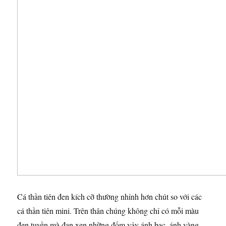
Cá thần tiên đen kích cỡ thường nhỉnh hơn chút so với các
cá thần tiên mini. Trên thân chúng không chỉ có mỗi màu
đen tuyền mà đan xen những đốm vảy ánh bạc, ánh vàng .