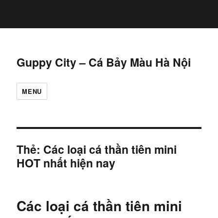
/home/cabaymau/domains/cabaymau.net/public_html/wp-
includes/functions.php
6131
on line
Guppy City – Cá Bảy Màu Hà Nội
MENU
Thẻ:
Các loại cá thần tiên mini
HOT nhất hiện nay
Các loại cá thần tiên mini