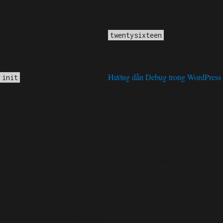
Notice
không
: Function _load_textdomain_just_in_time được gọi
chính xác
. Tải bản dịch cho miền
được kích hoạt
twentysixteen
quá sớm. Đây thường là dấu hiệu cho thấy một số mã trong plugin
hoặc chủ đề chạy quá sớm. Bản dịch phải được tải tại hành động
hoặc sau đó. Vui lòng xem
Hướng dẫn Debug trong WordPress
init
để biết thêm thông tin. (Thông điệp này đã được thêm vào trong phiên
bản 6.7.0.) in
/home/cabaymau/domains/cabaymau.net/public_html/wp-
includes/functions.php
6131
on line
Deprecated
: Function WP_Dependencies->add_data() được gọi với
loại bỏ
một tham số đã bị
kể từ phiên bản 6.9.0! IE conditional
comments are ignored by all supported browsers. in
/home/cabaymau/domains/cabaymau.net/public_html/wp-
includes/functions.php
6131
on line