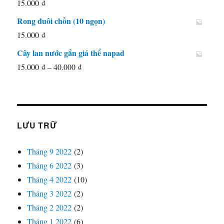
15.000
₫
75.000 ₫
20.000 ₫.
là:
Rong đuôi chồn (10 ngọn)
15.000 ₫.
15.000
₫
Cây lan nước gắn giá thể napad
Khoảng
15.000
₫
–
40.000
₫
giá:
từ
15.000 ₫
đến
LƯU TRỮ
40.000 ₫
Tháng 9 2022
(2)
Tháng 6 2022
(3)
Tháng 4 2022
(10)
Tháng 3 2022
(2)
Tháng 2 2022
(2)
Tháng 1 2022
(6)