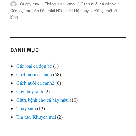
Tác
Đăng
Danh
Thẻ
Guppy city
Tháng 4 17, 2022
Cách nuôi cá cảnh2
giả
vào
mục
Các loại cá thần tiên mini HOT nhất hiện nay
Để lại một lời
ngày
ở
bình
Các
loại
cá
thần
tiên
DANH MỤC
mini
HOT
Các loại cá dọn bể
(1)
nhất
Cách nuôi cá cảnh
hiện
(58)
nay
Cách nuôi cá cảnh2
(8)
Cây thuỷ sinh
(2)
Chữa bệnh cho cá bảy màu
(10)
Thuỷ sinh
(12)
Tin tức, Khuyến mai
(2)