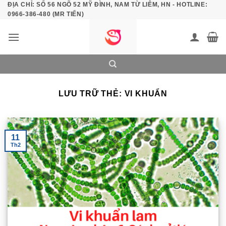
ĐỊA CHỈ: SỐ 56 NGÕ 52 MỸ ĐÌNH, NAM TỪ LIÊM, HN - HOTLINE:
Bỏ
0966-386-480 (MR TIẾN)
qua
nội
dung
LƯU TRỮ THẺ:
VI KHUẨN
11
Th2